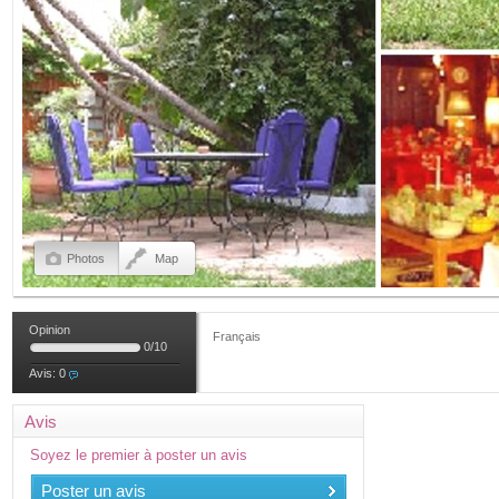
Photos
Map
Opinion
Français
0
/
10
Avis:
0
Avis
Soyez le premier à poster un avis
Poster un avis