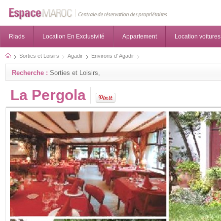
Riads
Location En Exclusivité
Appartement
Location voitures
Sorties et Loisirs
Agadir
Environs d' Agadir
Recherche :
Sorties et Loisirs,
La Pergola