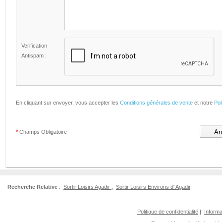
Verification
Antispam :
En cliquant sur envoyer, vous accepter les
Conditions générales de vente
et notre
Pol
*
Champs Obligatoire
Recherche Relative
:
Sortir Loisirs Agadir
,
Sortir Loisirs Environs d' Agadir
,
Politique de confidentialité
|
Informa