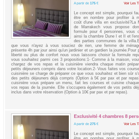
A partir de
175
€
Voir Les T
Le concept est simple, pourquoi faud
être en nombre pour profiter à m
coût d'une villa en exclusivité?La
de Marrakech vous propose do
formule pour 4 personnes, vous o
ainsi la chambre Dune I et II et l'e
des parties communes de la villa.
que vous n'ayez à vous souciez de rien, une femme de ménag
présente 4h par jour ainsi qu'un jardinier et un gardien la journée.Pour 
liberté ou plus de confort nous vous laissons choisir la formule re
vous souhaitez parmi ces 3 propositions:1- Comme à la maison, vou
chargez de vos repas et la cuisinière viendra chaque matin prépar
petits déjeuners compris dans votre location.2- Vous faites vos course
cuisinière se charge de préparer ce que vous souhaitez et bien sûr s
des petits déjeuners déjà compris (Option à 5€ par pax et par repas
cuisinière vous prépare un menu, fait les courses et cuisine chaqu
vos repas de la journée. Elle s'occupera également de vos petits dé
inclus dans votre réservation (Option à 10€ par pax et par repas).
Exclusivité 4 chambres 8 per
A partir de
275
€
Voir Les T
Le concept est simple, pourquoi faud
être en nombre pour profiter à m