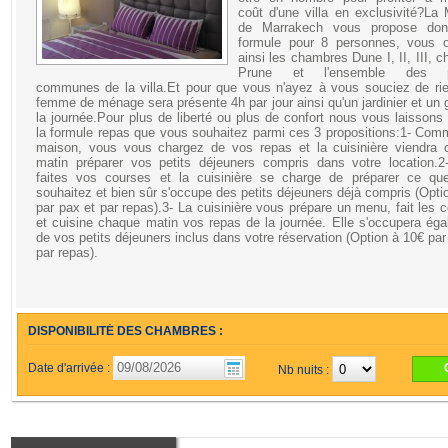
coût d'une villa en exclusivité?La
de Marrakech vous propose do
formule pour 8 personnes, vous o
ainsi les chambres Dune I, II, III, 
Prune et l'ensemble des pa
communes de la villa.Et pour que vous n'ayez à vous souciez de ri
femme de ménage sera présente 4h par jour ainsi qu'un jardinier et un 
la journée.Pour plus de liberté ou plus de confort nous vous laissons 
la formule repas que vous souhaitez parmi ces 3 propositions:1- Com
maison, vous vous chargez de vos repas et la cuisinière viendra 
matin préparer vos petits déjeuners compris dans votre location.2
faites vos courses et la cuisinière se charge de préparer ce qu
souhaitez et bien sûr s'occupe des petits déjeuners déjà compris (Opti
par pax et par repas).3- La cuisinière vous prépare un menu, fait les 
et cuisine chaque matin vos repas de la journée. Elle s'occupera ég
de vos petits déjeuners inclus dans votre réservation (Option à 10€ par
par repas).
DISPONIBILITÉ DES CHAMBRES :
Date d'arrivée :
Nb nuits :