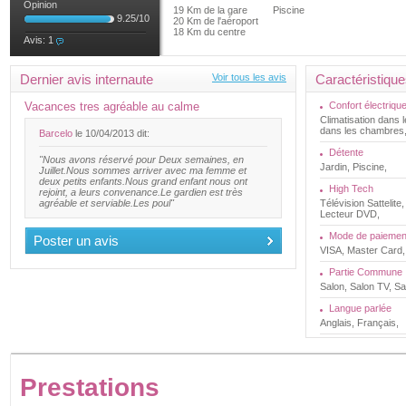
Opinion
19 Km de la gare
Piscine
9.25
/
10
20 Km de l'aéroport
18 Km du centre
Avis:
1
Dernier avis internaute
Voir tous les avis
Caractéristiqu
Vacances tres agréable au calme
Confort électriqu
Climatisation dans 
dans les chambres
Barcelo
le 10/04/2013 dit:
Détente
"Nous avons réservé pour Deux semaines, en
Jardin, Piscine,
Juillet.Nous sommes arriver avec ma femme et
deux petits enfants.Nous grand enfant nous ont
High Tech
rejoint, a leurs convenance.Le gardien est très
agréable et serviable.Les poul"
Télévision Sattelite
Lecteur DVD,
Mode de paiemen
Poster un avis
VISA, Master Card
Partie Commune
Salon, Salon TV, Sa
Langue parlée
Anglais, Français,
Prestations