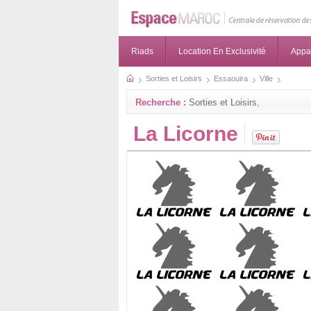
Riads
Location En Exclusivité
Appa
Sorties et Loisirs
Essaouira
Ville
Recherche :
Sorties et Loisirs,
La Licorne