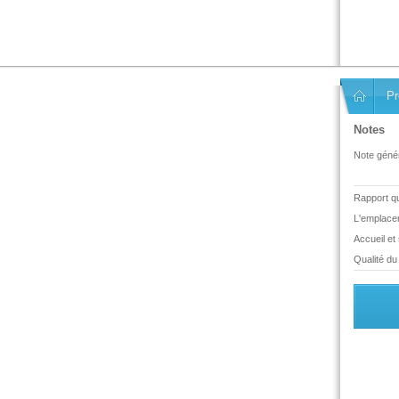
Pr
Notes
Note génér
Rapport qua
L'emplace
Accueil et
Qualité du 