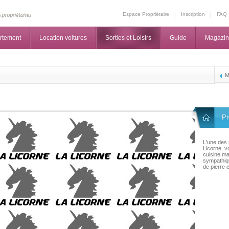
Espace Propriétaire
Inscription
FAQ
rtement
Location voitures
Sorties et Loisirs
Guide
Magazi
M
Pr
L'une des 
Licorne, v
cuisine ma
sympathiqu
de pierre 