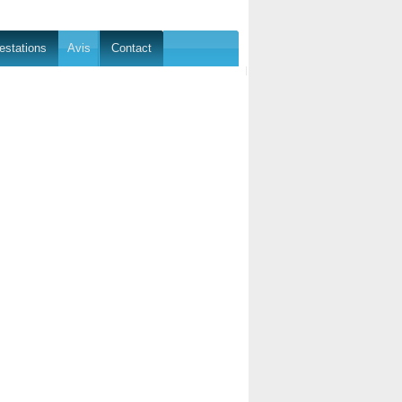
estations
Avis
Contact