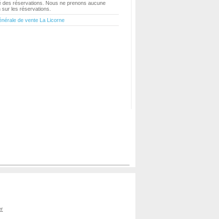
ité des réservations. Nous ne prenons aucune
sur les réservations.
énérale de vente La Licorne
er