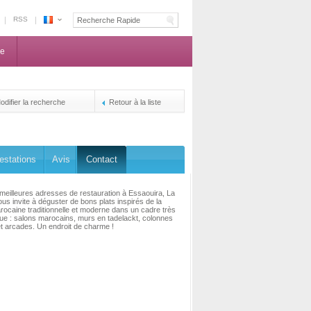
RSS
Espace
Maroc
ne
-
La
centrale
de
odifier la recherche
Retour à la liste
reservation
des
propriétaires
estations
Avis
Contact
meilleures adresses de restauration à Essaouira, La
ous invite à déguster de bons plats inspirés de la
rocaine traditionnelle et moderne dans un cadre très
e : salons marocains, murs en tadelackt, colonnes
et arcades. Un endroit de charme !