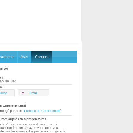
stations
Avis
Contact
nnée
ala
aouira
Ville
ar :
phone
Email
e Confidentialité
rotégé par notre
Politique de Confidentialité
irect auprès des propriétaires
ent s'effectuera en accord direct avec le
e qui prendra contact avec vous pour vous
a demarche à suivre. Ce procédé vous garantit