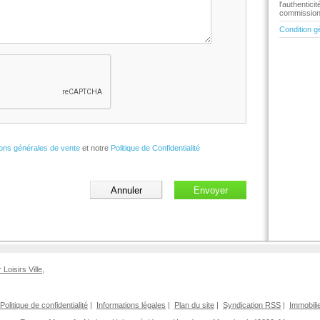
l'authentic
commission 
Condition g
ions générales de vente
et notre
Politique de Confidentialité
r Loisirs Ville
,
Politique de confidentialité
|
Informations légales
|
Plan du site
|
Syndication RSS
|
Immobili