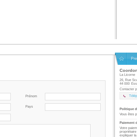
Pre
Coordo
La Licorne
26, Rue Sc
44 000
Ess
Contacter p
Télé
Prénom
Pays
Politique d
Vous êtes p
Paiement d
Votre paiem
propriétair
expliquer l