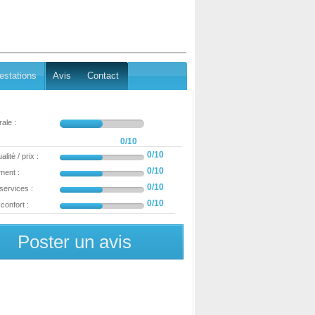
estations
Avis
Contact
ale :
0/10
0/10
lité / prix :
0/10
ment :
0/10
 services :
0/10
confort :
Poster un avis