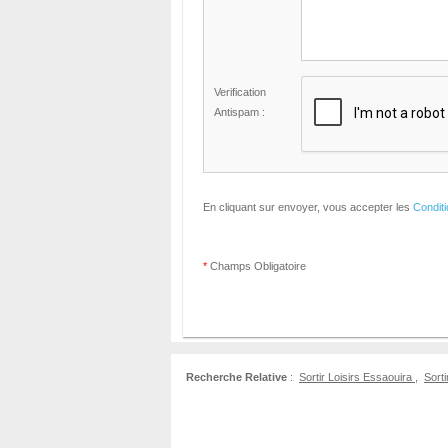
Verification
Antispam :
En cliquant sur envoyer, vous accepter les
Condit
*
Champs Obligatoire
Recherche Relative
:
Sortir Loisirs Essaouira
,
Sorti