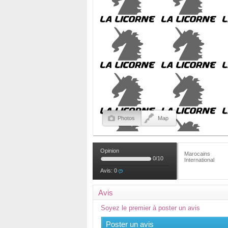
Photos
Map
Opinion
Marocains
0
/
10
International
Avis:
0
Avis
Soyez le premier à poster un avis
Poster un avis