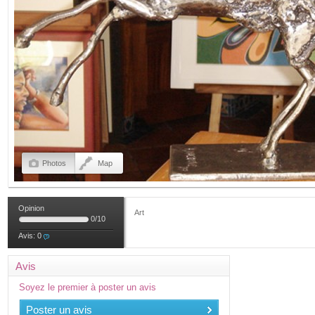
Photos
Map
Opinion
Art
0
/
10
Avis:
0
Avis
Soyez le premier à poster un avis
Poster un avis