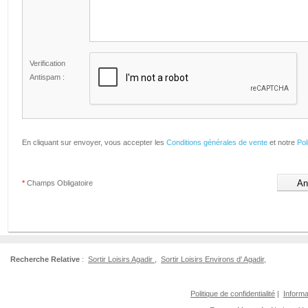
Verification
Antispam :
En cliquant sur envoyer, vous accepter les
Conditions générales de vente
et notre
Pol
*
Champs Obligatoire
Recherche Relative
:
Sortir Loisirs Agadir
,
Sortir Loisirs Environs d' Agadir
,
Politique de confidentialité
|
Informa