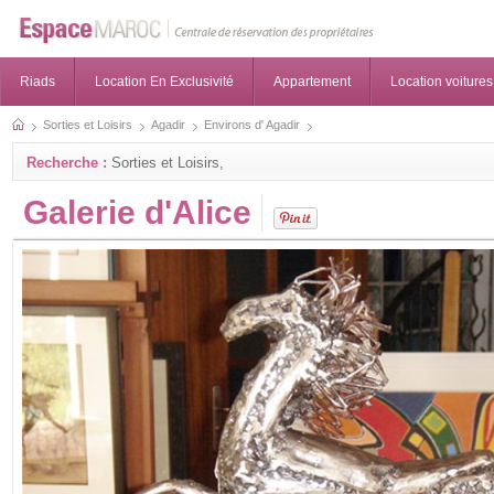
Riads
Location En Exclusivité
Appartement
Location voitures
Sorties et Loisirs
Agadir
Environs d' Agadir
Recherche :
Sorties et Loisirs,
Galerie d'Alice