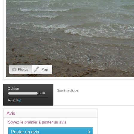
Photos
Map
Opinion
Sport nautique
0
/
10
Avis:
0
Avis
Soyez le premier à poster un avis
Poster un avis