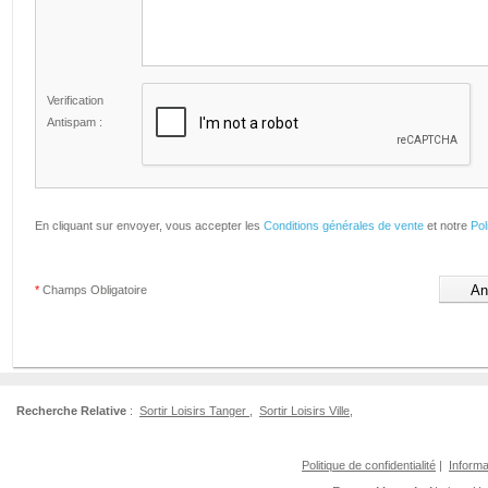
Verification
Antispam :
En cliquant sur envoyer, vous accepter les
Conditions générales de vente
et notre
Pol
*
Champs Obligatoire
Recherche Relative
:
Sortir Loisirs Tanger
,
Sortir Loisirs Ville
,
Politique de confidentialité
|
Informa