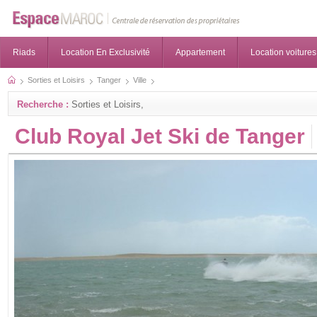
Riads
Location En Exclusivité
Appartement
Location voitures
Sorties et Loisirs
Tanger
Ville
Recherche :
Sorties et Loisirs,
Club Royal Jet Ski de Tanger