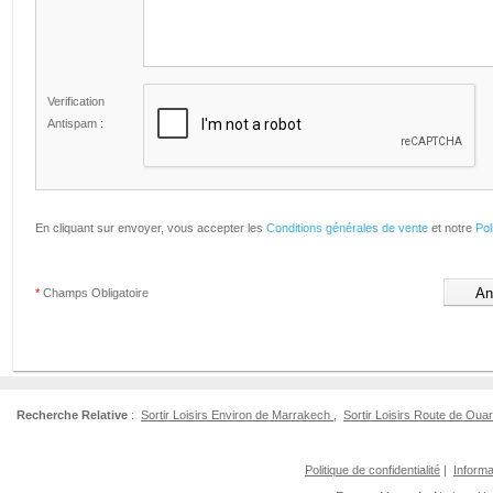
Verification
Antispam :
En cliquant sur envoyer, vous accepter les
Conditions générales de vente
et notre
Pol
*
Champs Obligatoire
Recherche Relative
:
Sortir Loisirs Environ de Marrakech
,
Sortir Loisirs Route de Oua
Politique de confidentialité
|
Informa