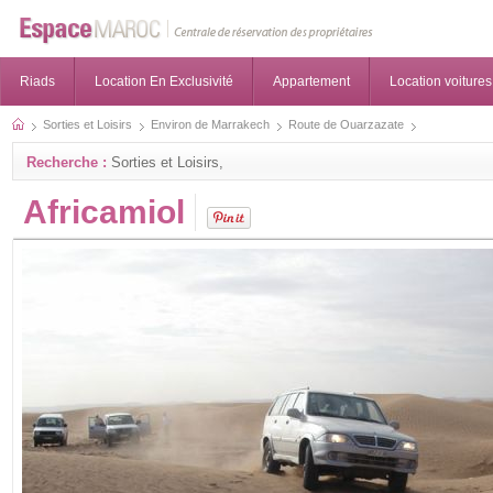
Riads
Location En Exclusivité
Appartement
Location voitures
Sorties et Loisirs
Environ de Marrakech
Route de Ouarzazate
Recherche :
Sorties et Loisirs,
Africamiol