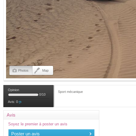
Photos
Map
Opinion
Sport mécanique
0
/
10
Avis:
0
Avis
Soyez le premier à poster un avis
Poster un avis