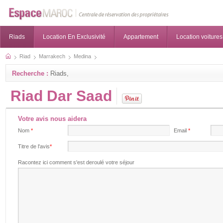
Riads
Location En Exclusivité
Appartement
Location voitures
Riad
Marrakech
Medina
Recherche :
Riads,
Riad Dar Saad
Votre avis nous aidera
Nom
*
Email
*
Titre de l'avis
*
Racontez ici comment s'est deroulé votre séjour