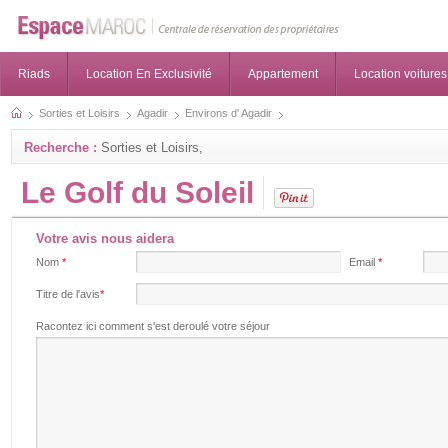
Riads
Location En Exclusivité
Appartement
Location voitures
Sorties et Loisirs
Agadir
Environs d' Agadir
Recherche :
Sorties et Loisirs,
Le Golf du Soleil
Votre avis nous aidera
Nom
*
Email
*
Titre de l'avis
*
Racontez ici comment s'est deroulé votre séjour