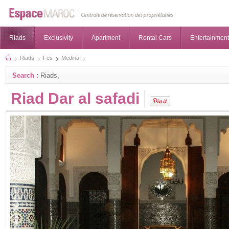
Riads
Exclusivity
Apartment
Rental Cars
Entertainment
Riads
Fes
Medina
Search :
Riads,
Riad Dar al safadi