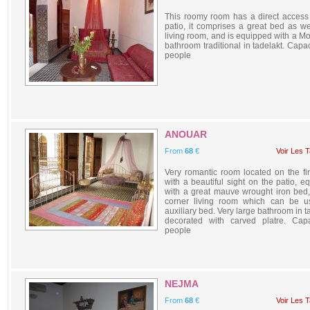
This roomy room has a direct access
patio, it comprises a great bed as we
living room, and is equipped with a M
bathroom traditional in tadelakt. Capa
people
ANOUAR
From
68
€
Voir Les T
Very romantic room located on the firs
with a beautiful sight on the patio, e
with a great mauve wrought iron bed,
corner living room which can be u
auxiliary bed. Very large bathroom in t
decorated with carved platre. Cap
people
NEJMA
From
68
€
Voir Les T