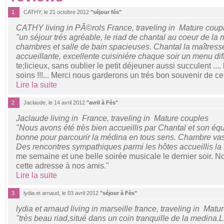
1
CATHY, le 21 octobre 2012
"séjour fés"
CATHY living in PÃ©rols France, traveling in Mature coup
"un séjour trés agréable, le riad de chantal au coeur de la
chambres et salle de bain spacieuses. Chantal la maîtress
accueillante, excellente cuisiniére chaque soir un menu di
te;licieux, sans oublier le petit déjeuner aussi succulent ....
soins !!!... Merci nous garderons un trés bon souvenir de ce
Lire la suite
2
Jaclaude, le 14 avril 2012
"avril à Fès"
Jaclaude living in France, traveling in Mature couples
"Nous avons été très bien accueillis par Chantal et son équi
bonne pour parcourir la médina en tous sens. Chambre vast
Des rencontres sympathiques parmi les hôtes accueillis la
me semaine et une belle soirée musicale le dernier soir.
cette adresse à nos amis."
Lire la suite
3
lydia et arnaud, le 03 avril 2012
"séjour à Fès"
lydia et arnaud living in marseille france, traveling in Matu
"très beau riad,situé dans un coin tranquille de la medina.L