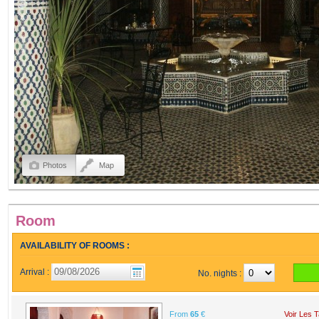
Photos
Map
Room
AVAILABILITY OF ROOMS :
Arrival :
No. nights :
From
65
€
Voir Les T