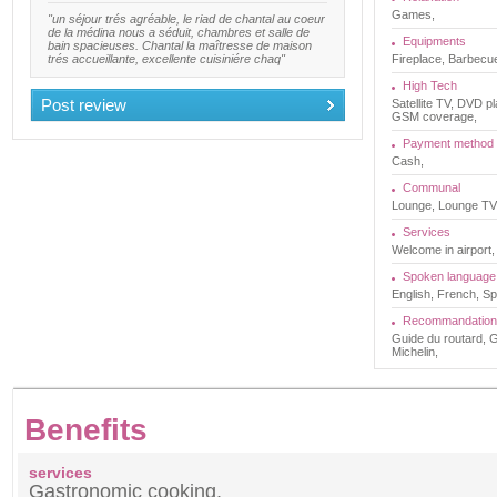
Games,
"un séjour trés agréable, le riad de chantal au coeur
de la médina nous a séduit, chambres et salle de
Equipments
bain spacieuses. Chantal la maîtresse de maison
trés accueillante, excellente cuisiniére chaq"
Fireplace, Barbecu
High Tech
Post review
Satellite TV, DVD pl
GSM coverage,
Payment method
Cash,
Communal
Lounge, Lounge TV, 
Services
Welcome in airport,
Spoken language
English, French, Sp
Recommandation
Guide du routard, G
Michelin,
Benefits
services
Gastronomic cooking.