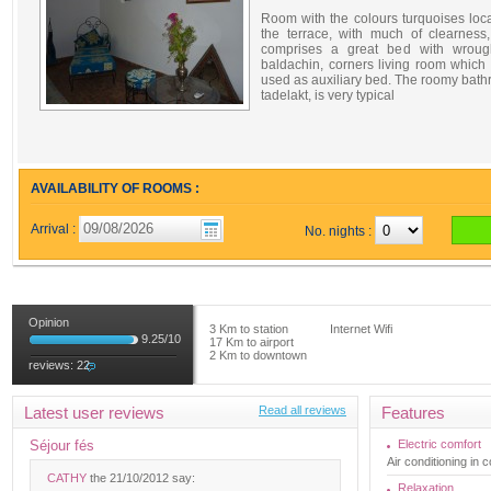
Room with the colours turquoises loc
the terrace, with much of clearness
comprises a great bed with wrough
baldachin, corners living room which
used as auxiliary bed. The roomy bath
tadelakt, is very typical
AVAILABILITY OF ROOMS :
Arrival :
No. nights :
Opinion
3 Km to station
Internet Wifi
9.25
/
10
17 Km to airport
2 Km to downtown
reviews:
22
Latest user reviews
Read all reviews
Features
Séjour fés
Electric comfort
Air conditioning in
CATHY
the 21/10/2012 say:
Relaxation