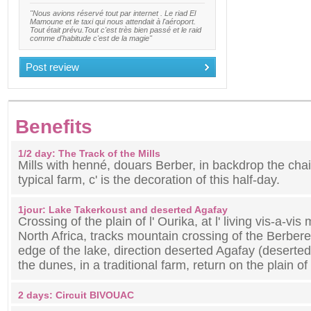
"Nous avions réservé tout par internet . Le riad El
Mamoune et le taxi qui nous attendait à l'aéroport.
Tout était prévu.Tout c'est très bien passé et le raid
comme d'habitude c'est de la magie"
Post review
Benefits
1/2 day: The Track of the Mills
Mills with henné, douars Berber, in backdrop the chain 
typical farm, c' is the decoration of this half-day.
1jour: Lake Takerkoust and deserted Agafay
Crossing of the plain of l' Ourika, at l' living vis-a-vi
North Africa, tracks mountain crossing of the Berberes
edge of the lake, direction deserted Agafay (deserted
the dunes, in a traditional farm, return on the plain of 
2 days: Circuit BIVOUAC