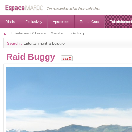
Riads
Exclusivity
Apartment
Rental Cars
Entertainment
Entertainment & Leisure
Marrakech
Ourika
Search :
Entertainment & Leisure,
Raid Buggy