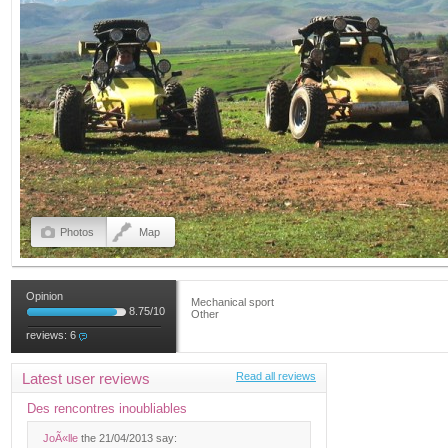
Photos
Map
Opinion
Mechanical sport
8.75
/
10
Other
reviews:
6
Latest user reviews
Read all reviews
Des rencontres inoubliables
JoÃ«lle
the 21/04/2013 say: