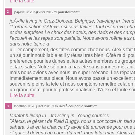
Lire la suite
2
jo�«lle, le 20 f�vrier 2012
"Epoustouflant"
joÃ«lle living in Grez-Doiceau Belgique, traveling in friend
"L'organisation d'Alexis est sans failles. Tout est prévu, c
et des surprises.Le choix des hotels, des riads et des camp
l'accueil et les repas sont parfaits. Nous avons même eus 
dans notre tajine a
u 1 er campement, des frites comme chez nous. Alexis fait 
un séjour innoubliable et il y réussi très bien. Côté raid, po
préférence pour les dunes et les autres membres du groupe 
et lacs salés.Notre séjour n'a pas été sans pannes mécaniq
mais nous avions avec nous un super mécano. Les réparatio
immédiatement sur place. Nous avons passé un excellent 
souvenirs pleins la tête et nous comptons remettre cela en
un grand merci pour le professinnalisme d'Alexi et toute so
Lire la suite
3
lanathhh, le 28 juillet 2011
"Un raid à couper le souffle"
lanathhh living in , traveling in Young couples
"Alexis, le gérant de Raid Buggy, nous a concocté un raid 
sahara. J'ai eu la chance d'y avoir été emmenée pour une s
et qui est devenu au cours du raid, mon futur mari. Alexis a 