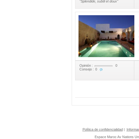
"Splendide, subtil et doux"
Opinión :
0
Consejo :
0
Política de confidencialidad
|
Informac
Espace Maroc
Av Nations U