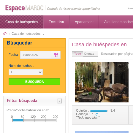
áre
Casa de huéspedes
Exclusiva
Apartament
Alquiler de coche
Casa de huéspedes
Búsquedar
Casa de huéspedes en
Todo
Ofertas
Resultados por página
Fecha :
Núm. de noches :
Filtrar búsqueda
Precio/noche/habitación en €:
Opinión :
9.4
Consejo :
7
0
60
120
200
+ 200
"Todo muy bien"