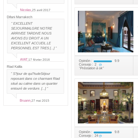
Nicolas,
25 avril 2017
Difani Marrakech
"
EXCELLENT
SEJOUR
MALGRE NOTRE
ARRIVEE TARDIVE NOUS
AVONS EU DROIT A UN
EXCELLENT ACCUEIL.LE
PERSONNEL EST TRES [...] "
AYAT,
17 février 2016
Opinión :
9.9
Consejo :
2
Riad Kalila
"Préstation à ok"
"
S?jour de qui?tude
Séjour
reposant dans ce charmant Riad
situé au calme dans un quartier
entouré de verdure. [...] "
Bruann,
27 mai 2015
Opinión :
9.8
Consejo :
24