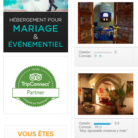
Opinión :
0
Consejo :
0
Opinión :
9.0
Consejo :
76
"Muy agradable estancia y trato"