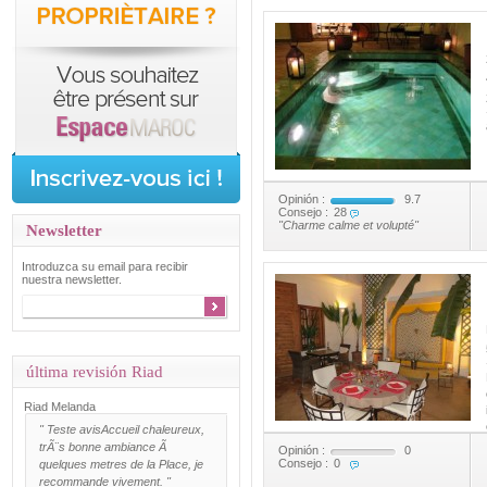
Opinión :
9.7
Consejo :
28
"Charme calme et volupté"
Newsletter
Introduzca su email para recibir
nuestra newsletter.
última revisión Riad
Riad Melanda
"
Teste avis
Accueil chaleureux,
trÃ¨s bonne ambiance Ã
Opinión :
0
Consejo :
0
quelques metres de la Place, je
recommande vivement. "