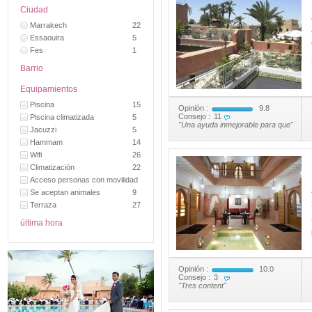
Ciudad
Marrakech
22
Essaouira
5
Fes
1
Barrio
Equipamientos
Piscina
15
Opinión :
9.8
Consejo :
11
Piscina climatizada
5
"Una ayuda inmejorable para que"
Jacuzzi
5
Hammam
14
Wifi
26
Climatización
22
Acceso personas con movilidad
reducida
Se aceptan animales
9
Terraza
3
27
última hora
Opinión :
10.0
Consejo :
3
"Tres content"