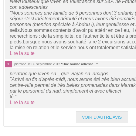
NewHouse69 que viven en Villefranche sur SaÃ´ne France
con adolescentes
"Nous sommes une famille de 5 personnes dont 3 enfants (1
séjour s'est idéalement déroulé et nous avons été comblés p
personnel (mention spéciale à Abdou !), leur gentillesse et
seils.Nous sommes contents d'avoir pu attérir en ce lieu, i
recherchions : de la simplicité, de l'authenticité et être à pro
pieds.Lorsque nous avons souhaité faire 2 excursions acc
la mise en relation et le service nous ont totalement satisfa
Lire la suite
3
pierronc, le 06 septembre 2012
"Une bonne adresse..."
pierronc que viven en , que viajan en amigos
"Arrivé en fin d'après-midi, nous avons été très bien accueil
centre-ville permet de très belles promenades dans Marrak
par le personnel du riad, simplement et avec efficaci
té."
Lire la suite
VOIR D'AUTRE AVIS