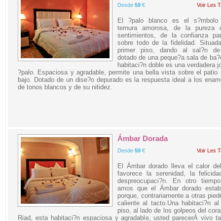
Desde
59
€
Voir Les T
El ?palo blanco es el s?mbolo
ternura amorosa, de la pureza 
sentimientos, de la confianza par
sobre todo de la fidelidad. Situad
primer piso, dando al sal?n de
dotado de una peque?a sala de ba?
habitaci?n doble es una verdadera j
?palo. Espaciosa y agradable, permite una bella vista sobre el patio 
bajo. Dotado de un dise?o depurado es la respuesta ideal a los ena
de tonos blancos y de su nitidez.
Ámbar Dorada
Desde
59
€
Voir Les T
El Ámbar dorado lleva el calor de
favorece la serenidad, la felicid
despreocupaci?n. En otro tiempo
amos que el Ámbar dorado estab
porque, contrariamente a otras pied
caliente al tacto.Una habitaci?n al
piso, al lado de los golpeos del cor
Riad, esta habitaci?n espaciosa y agradable, usted parecerÁ vivo t