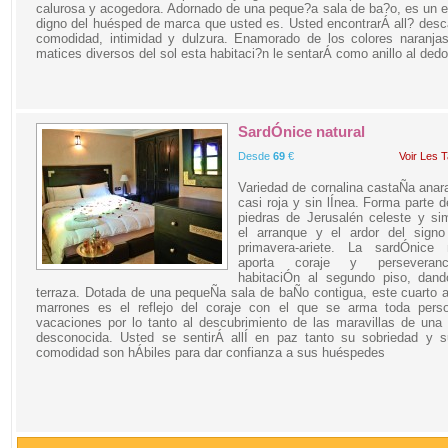
calurosa y acogedora. Adornado de una peque?a sala de ba?o, es un 
digno del huésped de marca que usted es. Usted encontrarÁ all? des
comodidad, intimidad y dulzura. Enamorado de los colores naranjas
matices diversos del sol esta habitaci?n le sentarÁ como anillo al dedo
SardÓnice natural
Desde
69
€
Voir Les T
Variedad de cornalina castaÑa anar
casi roja y sin lÍnea. Forma parte 
piedras de Jerusalén celeste y si
el arranque y el ardor del signo
primavera-ariete. La sardÓnice n
aporta coraje y perseveranc
habitaciÓn al segundo piso, dand
terraza. Dotada de una pequeÑa sala de baÑo contigua, este cuarto 
marrones es el reflejo del coraje con el que se arma toda pers
vacaciones por lo tanto al descubrimiento de las maravillas de una
desconocida. Usted se sentirÁ allÍ en paz tanto su sobriedad y s
comodidad son hÁbiles para dar confianza a sus huéspedes