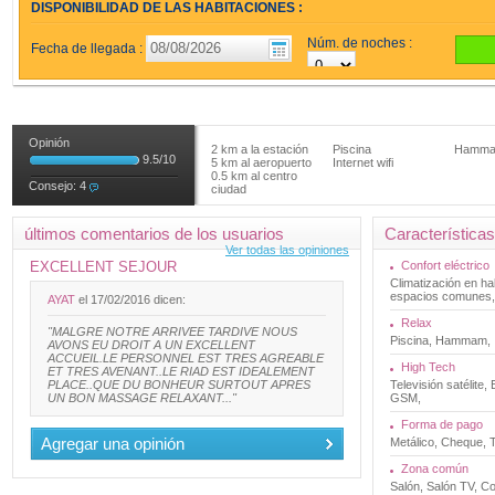
DISPONIBILIDAD DE LAS HABITACIONES :
Núm. de noches :
Fecha de llegada :
Opinión
2 km a la estación
Piscina
Hamm
9.5
/
10
5 km al aeropuerto
Internet wifi
0.5 km al centro
Consejo:
4
ciudad
últimos comentarios de los usuarios
Características
Ver todas las opiniones
EXCELLENT SEJOUR
Confort eléctrico
Climatización en ha
espacios comunes,
AYAT
el 17/02/2016 dicen:
Relax
"MALGRE NOTRE ARRIVEE TARDIVE NOUS
Piscina, Hammam,
AVONS EU DROIT A UN EXCELLENT
ACCUEIL.LE PERSONNEL EST TRES AGREABLE
High Tech
ET TRES AVENANT..LE RIAD EST IDEALEMENT
PLACE..QUE DU BONHEUR SURTOUT APRES
Televisión satélite,
UN BON MASSAGE RELAXANT..."
GSM,
Forma de pago
Agregar una opinión
Metálico, Cheque, T
Zona común
Salón, Salón TV, Co