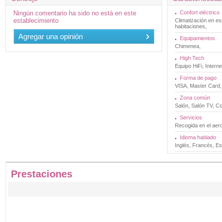
Ningún comentario ha sido no está en este
Confort eléctrico
establecimiento
Climatización en e
habitaciones,
Agregar una opinión
Equipamientos
Chimenea,
High Tech
Equipo HiFi, Internet
Forma de pago
VISA, Master Card,
Zona común
Salón, Salón TV, Co
Servicios
Recogida en el aer
Idioma hablado
Inglés, Francés, Es
Prestaciones