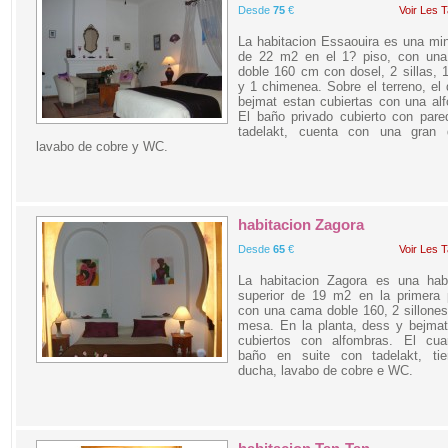
Desde
75
€
Voir Les T
La habitacion Essaouira es una min
de 22 m2 en el 1? piso, con un
doble 160 cm con dosel, 2 sillas,
y 1 chimenea. Sobre el terreno, el
bejmat estan cubiertas con una al
El baño privado cubierto con pare
tadelakt, cuenta con una gran 
lavabo de cobre y WC.
habitacion Zagora
Desde
65
€
Voir Les T
La habitacion Zagora es una habi
superior de 19 m2 en la primera p
con una cama doble 160, 2 sillone
mesa. En la planta, dess y bejmat
cubiertos con alfombras. El cua
baño en suite con tadelakt, ti
ducha, lavabo de cobre e WC.