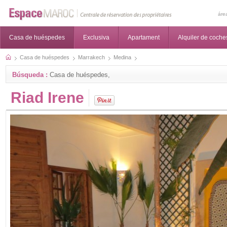
áre
Casa de huéspedes
Exclusiva
Apartament
Alquiler de coche
Casa de huéspedes
Marrakech
Medina
Búsqueda :
Casa de huéspedes,
Riad Irene