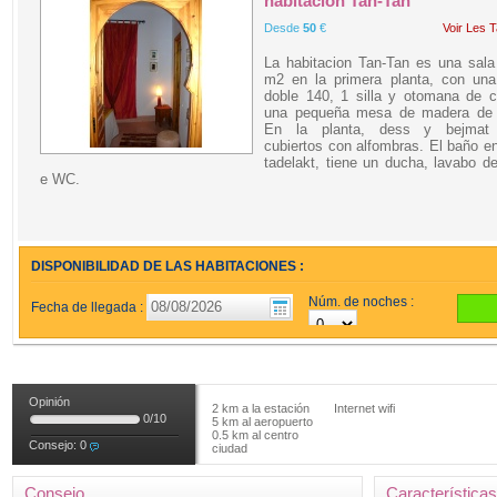
habitacion Tan-Tan
Desde
50
€
Voir Les T
La habitacion Tan-Tan es una sala
m2 en la primera planta, con un
doble 140, 1 silla y otomana de c
una pequeña mesa de madera de 
En la planta, dess y bejmat
cubiertos con alfombras. El baño en
tadelakt, tiene un ducha, lavabo d
e WC.
DISPONIBILIDAD DE LAS HABITACIONES :
Núm. de noches :
Fecha de llegada :
Opinión
2 km a la estación
Internet wifi
0
/
10
5 km al aeropuerto
0.5 km al centro
Consejo:
0
ciudad
Consejo
Características