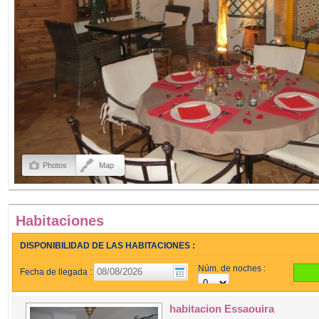
Photos
Map
Habitaciones
DISPONIBILIDAD DE LAS HABITACIONES :
Núm. de noches :
Fecha de llegada :
habitacion Essaouira