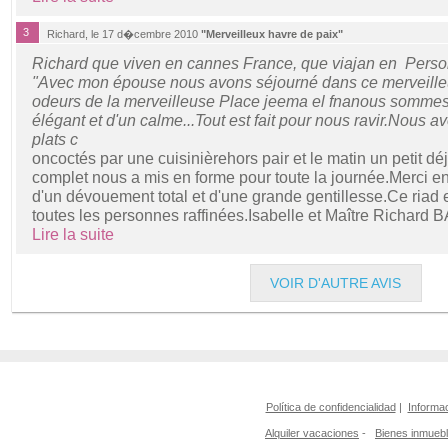
3
Richard, le 17 d�cembre 2010
"Merveilleux havre de paix"
Richard que viven en cannes France, que viajan en Perso
"Avec mon épouse nous avons séjourné dans ce merveilleux
odeurs de la merveilleuse Place jeema el fnanous sommes
élégant et d'un calme...Tout est fait pour nous ravir.Nous 
plats c
oncoctés par une cuisinièrehors pair et le matin un petit déj
complet nous a mis en forme pour toute la journée.Merci en
d'un dévouement total et d'une grande gentillesse.Ce riad
toutes les personnes raffinées.Isabelle et Maître Richard
Lire la suite
VOIR D'AUTRE AVIS
Política de confidencialidad
|
Informac
Alquiler vacaciones
-
Bienes inmueb