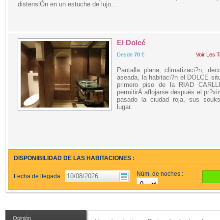
distensiÓn en un estuche de lujo...
El Dolcé
Desde
70
€
Voir Les T
Pantalla plana, climatizaci?n, dec
aseada, la habitaci?n el DOLCE sit
primero piso de la RIAD CARLL
permitirÁ aflojarse después el pr?x
pasado la ciudad roja, sus souk
lugar.
DISPONIBILIDAD DE LAS HABITACIONES :
Núm. de noches :
Fecha de llegada :
Opinión