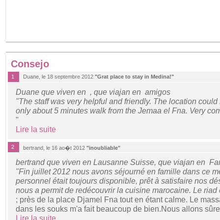
Consejo
1
Duane, le 18 septembre 2012
"Grat place to stay in Medina!"
Duane que viven en , que viajan en amigos
"The staff was very helpful and friendly. The location could
only about 5 minutes walk from the Jemaa el Fna. Very com
"
Lire la suite
2
bertrand, le 16 ao�t 2012
"inoubliable"
bertrand que viven en Lausanne Suisse, que viajan en Fa
"Fin juillet 2012 nous avons séjourné en famille dans ce me
personnel était toujours disponible, prêt à satisfaire nos dé
nous a permit de redécouvrir la cuisine marocaine. Le riad 
; près de la place Djamel Fna tout en étant calme. Le mas
dans les souks m'a fait beaucoup de bien.Nous allons sûre
Lire la suite