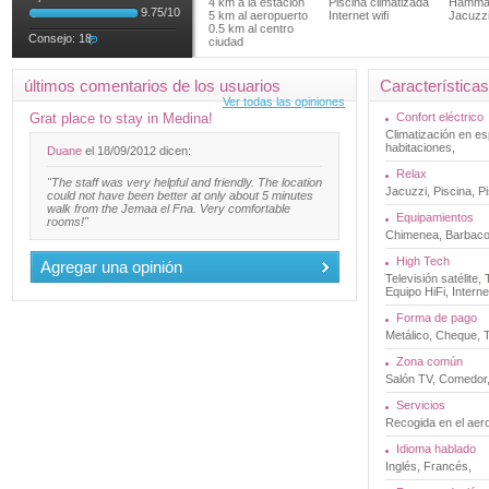
4 km a la estación
Piscina climatizada
Hamm
9.75
/
10
5 km al aeropuerto
Internet wifi
Jacuzz
0.5 km al centro
Consejo:
18
ciudad
últimos comentarios de los usuarios
Características
Ver todas las opiniones
Grat place to stay in Medina!
Confort eléctrico
Climatización en e
habitaciones,
Duane
el 18/09/2012 dicen:
Relax
"The staff was very helpful and friendly. The location
Jacuzzi, Piscina, 
could not have been better at only about 5 minutes
walk from the Jemaa el Fna. Very comfortable
Equipamientos
rooms!"
Chimenea, Barbaco
High Tech
Agregar una opinión
Televisión satélite,
Equipo HiFi, Intern
Forma de pago
Metálico, Cheque, T
Zona común
Salón TV, Comedor, 
Servicios
Recogida en el aer
Idioma hablado
Inglés, Francés,