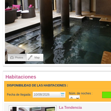
Photos
Map
Habitaciones
DISPONIBILIDAD DE LAS HABITACIONES :
Núm. de noches :
Fecha de llegada :
La Tendencia