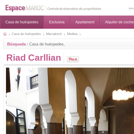
áre
Casa de huéspedes
Exclusiva
Apartament
Alquiler de coche
Casa de huéspedes
Marrakech
Medina
Búsqueda :
Casa de huéspedes,
Riad Carllian