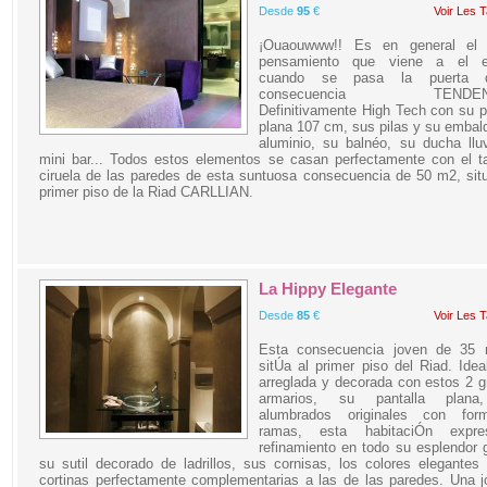
Desde
95
€
Voir Les T
¡Ouaouwww!! Es en general el 
pensamiento que viene a el es
cuando se pasa la puerta 
consecuencia TENDENCI
Definitivamente High Tech con su p
plana 107 cm, sus pilas y su emba
aluminio, su balnéo, su ducha llu
mini bar... Todos estos elementos se casan perfectamente con el t
ciruela de las paredes de esta suntuosa consecuencia de 50 m2, sit
primer piso de la Riad CARLLIAN.
La Hippy Elegante
Desde
85
€
Voir Les T
Esta consecuencia joven de 35
sitÚa al primer piso del Riad. Ide
arreglada y decorada con estos 2 
armarios, su pantalla plana
alumbrados originales con fo
ramas, esta habitaciÓn expr
refinamiento en todo su esplendor 
su sutil decorado de ladrillos, sus cornisas, los colores elegantes
cortinas perfectamente complementarias a las de las paredes. Una 