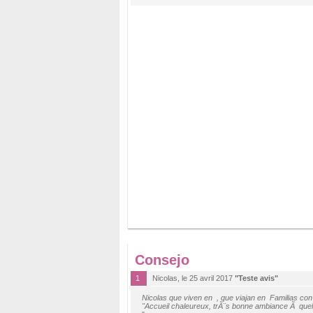
Consejo
1
Nicolas, le 25 avril 2017
"Teste avis"
Nicolas que viven en , que viajan en Familias co
"Accueil chaleureux, trÃ¨s bonne ambiance Ã que