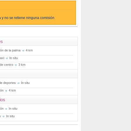
 y no se retiene ninguna comisión
es
ión de la palma
4 km
taxi
In situ
de centro
3 km
 de deportes
In situ
ión
4 km
ios
ión
In situ
s
In situ