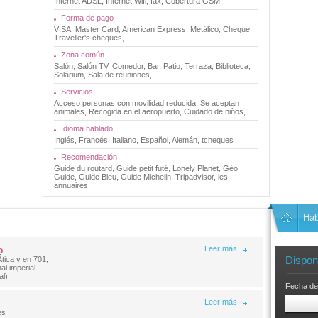
Internet ADSL, Internet Wifi, fax, Cobertura GSM,
Forma de pago
VISA, Master Card, American Express, Metálico, Cheque,
Traveller's cheques,
Zona común
Salón, Salón TV, Comedor, Bar, Patio, Terraza, Biblioteca,
Solárium, Sala de reuniones,
Servicios
Acceso personas con movilidad reducida, Se aceptan
animales, Recogida en el aeropuerto, Cuidado de niños,
Idioma hablado
Inglés, Francés, Italiano, Español, Alemán, tcheques
Recomendación
Guide du routard, Guide petit futé, Lonely Planet, Géo
Guide, Guide Bleu, Guide Michelin, Tripadvisor, les
annuaires
Hab
o
Leer más
Disponi
Ática y en 701,
al imperial.
al)
Fecha de
Leer más
és