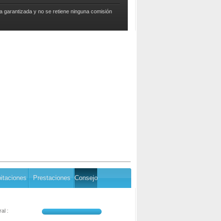
a garantizada y no se retiene ninguna comisión
itaciones
Prestaciones
Consejo
al :