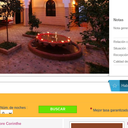
Notas
Nota gener
Relación c
Situación :
Recepción 
Calidad del
Hab
Núm. de noches :
*
Mejor tasa garantizada
re Corinthe