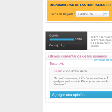
DISPONIBILIDAD DE LAS HABITACIONES :
Fecha de llegada :
Opinión
12 km a la estaci
10
/
10
12 km al aeropue
0,4 km al centro
Consejo:
2
ciudad
últimos comentarios de los usuarios
Ver todas las 
Teste avis
Nicolas
el 25/04/2017 dicen:
"Accueil chaleureux, trÃ¨s bonne ambiance Ã
quelques metres de la Place, je recommande
vivement."
Agregar una opinión