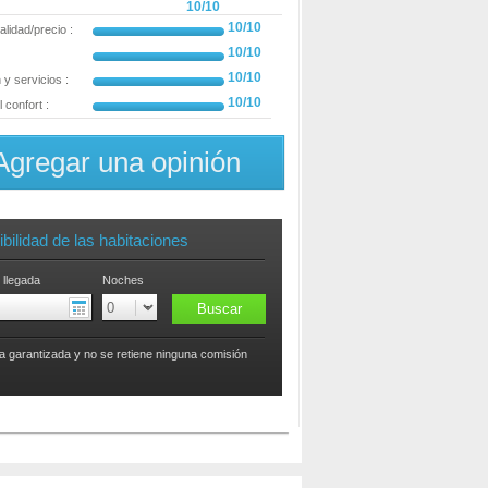
10/10
10/10
alidad/precio :
10/10
10/10
y servicios :
10/10
 confort :
Agregar una opinión
bilidad de las habitaciones
 llegada
Noches
a garantizada y no se retiene ninguna comisión