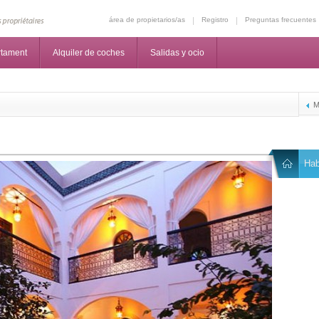
área de propietarios/as
Registro
Preguntas frecuentes
rtament
Alquiler de coches
Salidas y ocio
M
Hab