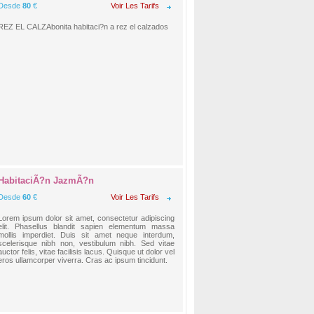
Desde
80
€
Voir Les Tarifs
REZ EL CALZAbonita habitaci?n a rez el calzados
HabitaciÃ?n JazmÃ?n
Desde
60
€
Voir Les Tarifs
Lorem ipsum dolor sit amet, consectetur adipiscing
elit. Phasellus blandit sapien elementum massa
mollis imperdiet. Duis sit amet neque interdum,
scelerisque nibh non, vestibulum nibh. Sed vitae
auctor felis, vitae facilisis lacus. Quisque ut dolor vel
eros ullamcorper viverra. Cras ac ipsum tincidunt.