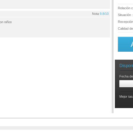
Relación c
Nota
9.8/10
Situación :
Recepción 
on niños
Calidad del
Disponi
Fecha de
Mejor tas