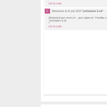
"
Lire la suite
2
Mohamed, le 01 juin 2015
"préstation à ok"
Mohamed que viven en , que viajan en Familias c
"préstation à ok
"
Lire la suite