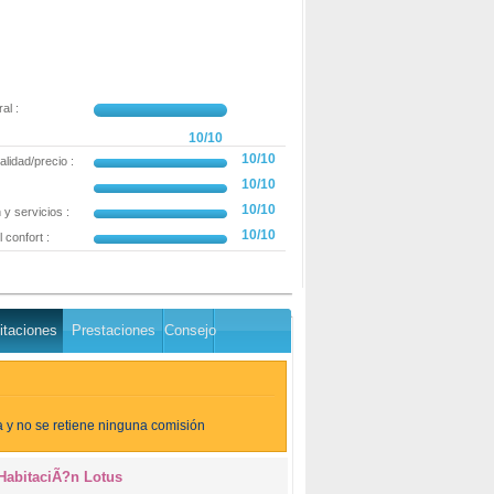
al :
10/10
10/10
alidad/precio :
10/10
10/10
y servicios :
10/10
 confort :
Agregar una opinión
itaciones
Prestaciones
Consejo
 y no se retiene ninguna comisión
HabitaciÃ?n Lotus