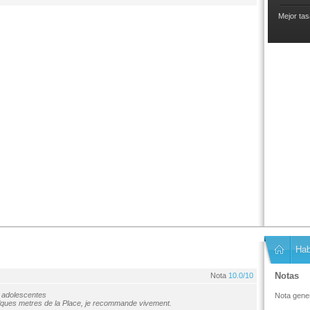
Mejor tas
Hab
Notas
Nota
10.0/10
n adolescentes
Nota gener
lques metres de la Place, je recommande vivement.