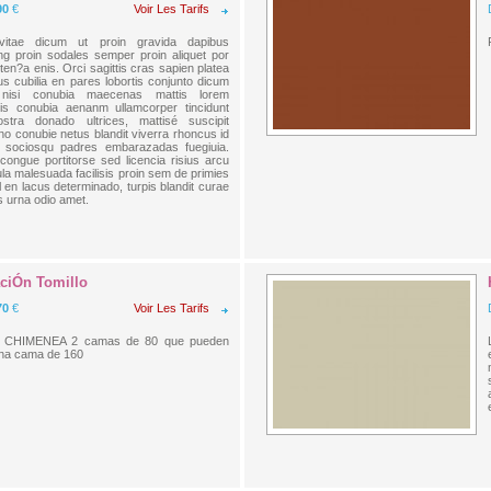
90
€
Voir Les Tarifs
 vitae dicum ut proin gravida dapibus
ing proin sodales semper proin aliquet por
en?a enis. Orci sagittis cras sapien platea
us cubilia en pares lobortis conjunto dicum
nisi conubia maecenas mattis lorem
is conubia aenanm ullamcorper tincidunt
stra donado ultrices, mattisé suscipit
no conubie netus blandit viverra rhoncus id
 sociosqu padres embarazadas fuegiuia.
congue portitorse sed licencia risius arcu
a malesuada facilisis proin sem de primies
 en lacus determinado, turpis blandit curae
s urna odio amet.
aciÓn Tomillo
70
€
Voir Les Tarifs
 CHIMENEA 2 camas de 80 que pueden
na cama de 160