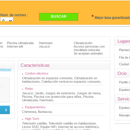
Núm. de noches :
*
Mejor tasa garantizada
Lugar
ón
Piscina climatizada
Hammam
Climatización
rto
Internet wifi
Jacuzzi
Acceso personas con
movilidad reducida
Plantac
Se aceptan animales
Fila de 
Ciudad 
Características
opiniones
Ocio
Confort eléctrico
Climatización en espacios comunes, Climatización en
habitaciones, Calefacción central en espacios comunes,
Pasillo
Relax
Equitac
Jacuzzi, Jardin, Juegos de exteriores, Juegos de mesa,
Piscina, Piscina con protección para niños, Piscina
Servic
climatizada, Hammam,
Equipamientos
Equitac
Chimenea, Barbacoa,
Masaje
High Tech
Televisión satélite, Televisión satélite en habitaciones,
Lector DVD, Equipo HiFi, Internet de acceso telefónico,