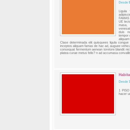
Desde
Ligula
adipisc
FAMAS t
UE lect
masa, 
venesat
duis no
tempor 
aliquam
Clase determinada elit quisquees ligula congue 
inceptos aliquam famas de hac ad, auguee vehicul
consequat fermentum aenean toretore blandit nicl
platea curae metus felis? n ad accumasa convalli
Habit
Desde
1 PISO
hacer u