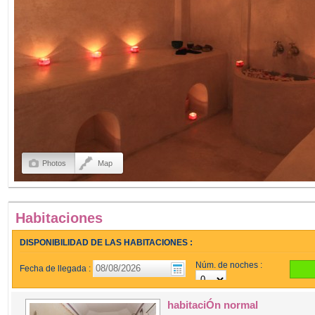
Photos
Map
Habitaciones
DISPONIBILIDAD DE LAS HABITACIONES :
Núm. de noches :
Fecha de llegada :
habitaciÓn normal