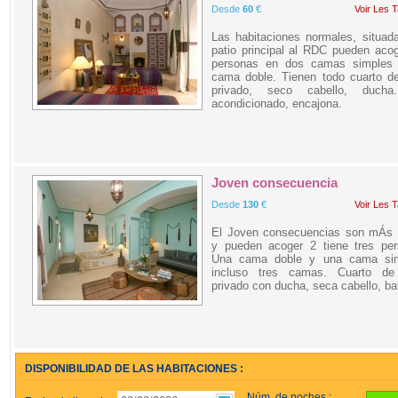
Desde
60
€
Voir Les T
Las habitaciones normales, situad
patio principal al RDC pueden aco
personas en dos camas simples
cama doble. Tienen todo cuarto d
privado, seco cabello, ducha
acondicionado, encajona.
Joven consecuencia
Desde
130
€
Voir Les T
El Joven consecuencias son mÁs 
y pueden acoger 2 tiene tres per
Una cama doble y una cama si
incluso tres camas. Cuarto d
privado con ducha, seca cabello, ba
DISPONIBILIDAD DE LAS HABITACIONES :
Núm. de noches :