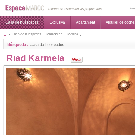
áre
Casa de huéspedes
Exclusiva
Apartament
Alquiler de coche
Casa de huéspedes
Marrakech
Medina
Búsqueda :
Casa de huéspedes,
Riad Karmela