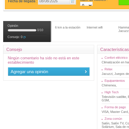
Fecha de llegada :
Opinión
6 km a la estación
Internet wifi
Hamm
0
/
10
Jacuzz
Consejo:
0
Consejo
Características
Ningún comentario ha sido no está en este
Confort eléctrico
establecimiento
Climatización en ha
Relax
Agregar una opinión
Jacuzzi, Juegos 
Equipamientos
Chimenea,
High Tech
Televisión satélite, 
GSM,
Forma de pago
VISA, Master Card,
Zona común
Salón, Salón TV, Co
Solárium, Sala de r