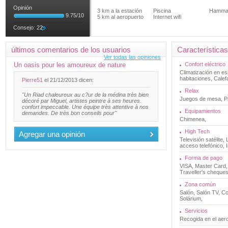
Opinión
3 km a la estación
Piscina
Hamm
9.75
/
10
5 km al aeropuerto
Internet wifi
Consejo:
22
últimos comentarios de los usuarios
Características
Ver todas las opiniones
Un oasis pour les amoureux de nature
Confort eléctrico
Climatización en e
habitaciones, Cale
Pierre51
el 21/12/2013 dicen:
Relax
"Un Riad chaleureux au c?ur de la médina très bien
Juegos de mesa, P
décoré par Miguel, artistes peintre à ses heures.
confort impeccable. Une équipe très attentive à nos
Equipamientos
demandes. De très bon conseils pour"
Chimenea,
High Tech
Agregar una opinión
Televisión satélite,
acceso telefónico, 
Forma de pago
VISA, Master Card,
Traveller's cheques
Zona común
Salón, Salón TV, Co
Solárium,
Servicios
Recogida en el aer