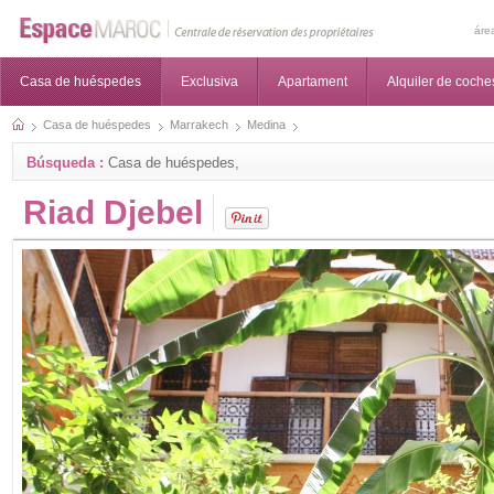
áre
Casa de huéspedes
Exclusiva
Apartament
Alquiler de coche
Casa de huéspedes
Marrakech
Medina
Búsqueda :
Casa de huéspedes,
Riad Djebel