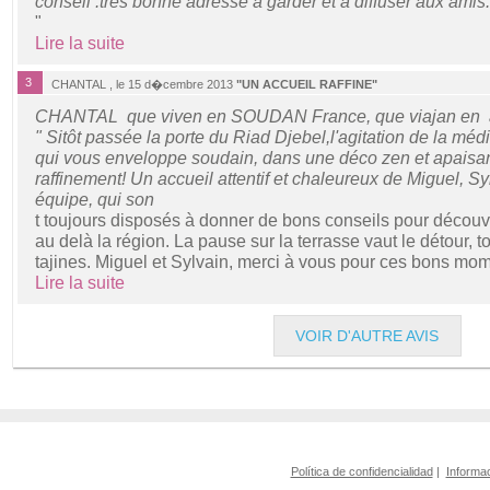
conseil .très bonne adresse à garder et à diffuser aux amis
"
Lire la suite
3
CHANTAL , le 15 d�cembre 2013
"UN ACCUEIL RAFFINE"
CHANTAL que viven en SOUDAN France, que viajan en
" Sitôt passée la porte du Riad Djebel,l'agitation de la méd
qui vous enveloppe soudain, dans une déco zen et apaisa
raffinement! Un accueil attentif et chaleureux de Miguel, Syl
équipe, qui son
t toujours disposés à donner de bons conseils pour découvri
au delà la région. La pause sur la terrasse vaut le détour,
tajines. Miguel et Sylvain, merci à vous pour ces bons mom
Lire la suite
VOIR D'AUTRE AVIS
Política de confidencialidad
|
Informac