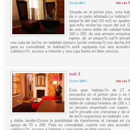
Desde
80
€
Voir Les T
Situada en el primer piso, esta hab
da a un patio arbolado.La habitac
peque?a del riad (15 m2) es igualm
que mÁs recibe los rayos del sol. 
de una cama doble de calidad hote
160 x 200, de una armario empotra
ropero, de un peque?o sal?n priva
una sala de ba?os en tadelakt (estuco lucido marroqu?) con ducha.
para su comodidad, la habitaci?n estÁ equipada con aire acondici
calefacci?n, acceso a Internet y una caja fuerte en libre servicio.
suit 3
Desde
100
€
Voir Les T
Esta gran habitaci?n de 27 
encuentra en el primer piso y es 
luminosa de todas.Dispone de un
doble de calidad hotelera de 160 x 
un armario empotrado con ropero,
sal?n privado con chimenea y de u
de ba?o espaciosa en tadelakt con
y doble lavabo.Existe la posibilidad de transformar el canapé en 
apoyo de 70 x 200. Para su comodidad, cuenta con aire acondici
calefacci?n, acceso a Internet y caja fuerte en libre servicio.