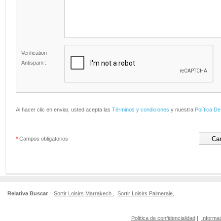
Verification
Antispam :
Al hacer clic en enviar, usted acepta las
Términos y condiciones
y nuestra
Política De
*
Campos obligatorios
Relativa Buscar
:
Sortir Loisirs Marrakech
,
Sortir Loisirs Palmeraie
,
Política de confidencialidad
|
Informac