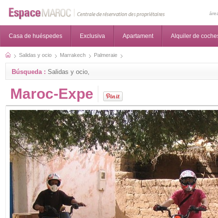
áre
Casa de huéspedes
Exclusiva
Apartament
Alquiler de coche
Salidas y ocio
Marrakech
Palmeraie
Búsqueda :
Salidas y ocio,
Maroc-Expe