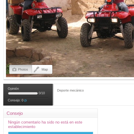
Photos
Map
Opinión
Deporte mecánico
0
/
10
Consejo:
0
Consejo
Ningún comentario ha sido no está en este
establecimiento