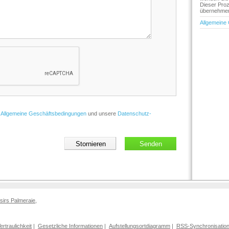
Dieser Proz
übernehmen 
Allgemeine
e
Allgemeine Geschäftsbedingungen
und unsere
Datenschutz-
isirs Palmeraie
,
Vertraulichkeit
|
Gesetzliche Informationen
|
Aufstellungsortdiagramm
|
RSS-Synchronisatio