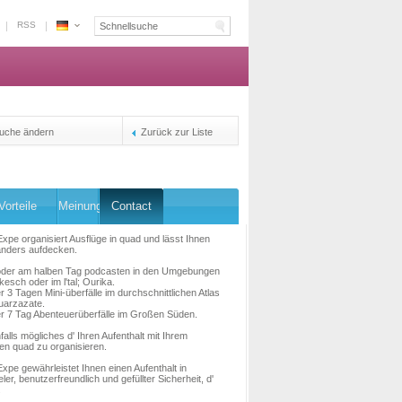
RSS
Espace
Marokko
-
Die
Plattform
Reservierung
uche ändern
Zurück zur Liste
der
Inhaber
Vorteile
Meinung
Contact
pe organisiert Ausflüge in quad und lässt Ihnen
nders aufdecken.
oder am halben Tag podcasten in den Umgebungen
esch oder im l'tal; Ourika.
er 3 Tagen Mini-überfälle im durchschnittlichen Atlas
uarzazate.
er 7 Tag Abenteuerüberfälle im Großen Süden.
nfalls mögliches d' Ihren Aufenthalt mit Ihrem
en quad zu organisieren.
pe gewährleistet Ihnen einen Aufenthalt in
ler, benutzerfreundlich und gefüllter Sicherheit, d'
.