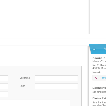
V
Koordin
Maroc-Exp
Km 11 Rout
40000
Mar
Kontakt :
Tel
Vorname
Land
Datenschu
Sie sind ge
Direkte Za
Ihre Zahlun
wenden Sie 