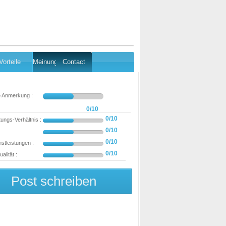
Vorteile
Meinung
Contact
e Anmerkung :
0/10
0/10
tungs-Verhältnis :
0/10
0/10
stleistungen :
0/10
alität :
Post schreiben