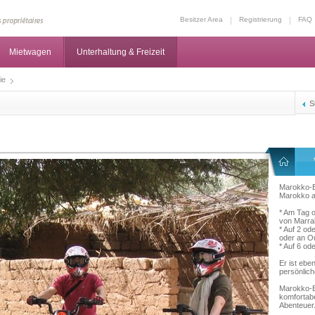
Besitzer Area
Registrierung
FAQ
Mietwagen
Unterhaltung & Freizeit
ie
S
Marokko-Ex
Marokko a
* Am Tag 
von Marrak
* Auf 2 od
oder an O
* Auf 6 od
Er ist ebe
persönlich
Marokko-Ex
komfortabe
Abenteuer