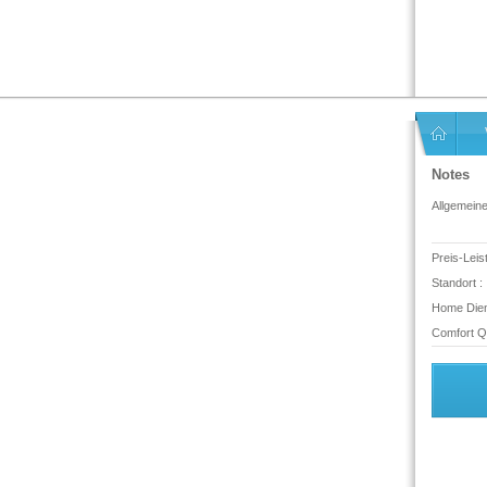
Notes
Allgemein
Preis-Leis
Standort :
Home Dien
Comfort Qu