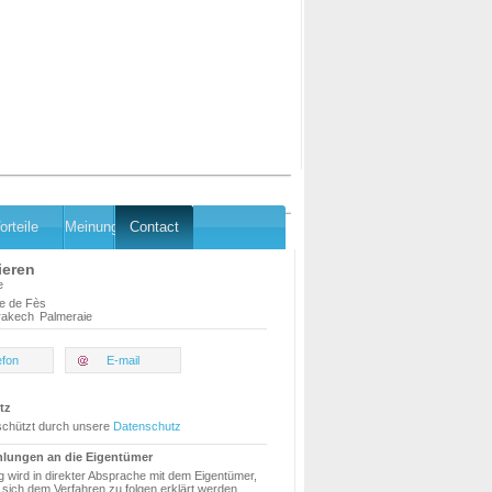
orteile
Meinung
Contact
ieren
e
e de Fès
rakech
Palmeraie
efon
E-mail
tz
schützt durch unsere
Datenschutz
hlungen an die Eigentümer
g wird in direkter Absprache mit dem Eigentümer,
sich dem Verfahren zu folgen erklärt werden.