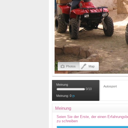
Photos
Map
Meinung
Autosport
0
/
10
Meinung:
0
Meinung
Seien Sie der Erste, der einen Erfahrungsb
zu schreiben