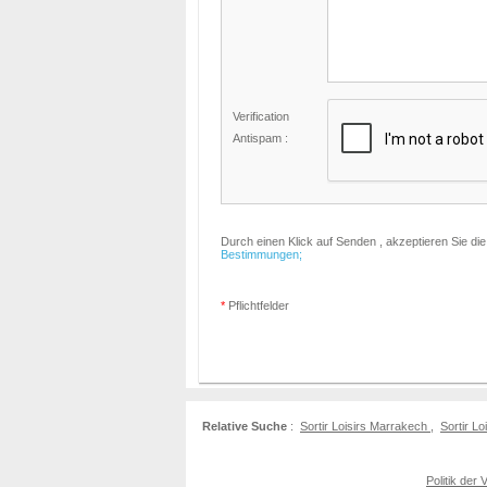
Verification
Antispam :
Durch einen Klick auf Senden , akzeptieren Sie di
Bestimmungen;
*
Pflichtfelder
Relative Suche
:
Sortir Loisirs Marrakech
,
Sortir Lo
Politik der 