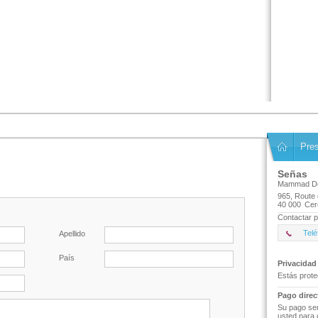
Pre
Señas
Mammad Dé
965, Route 
40 000
Cer
Contactar p
Telé
Apellido
País
Privacidad
Estás prote
Pago direc
Su pago ser
usted para 