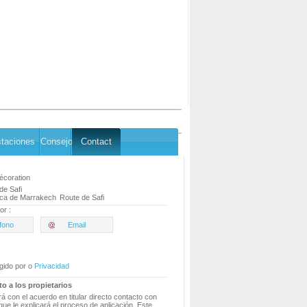
staciones
Consejo
Contact
coration
de Safi
ca de Marrakech
Route de Safi
or :
fono
Email
gido por o
Privacidad
to a los propietarios
á con el acuerdo en titular directo contacto con
que le explicará el proceso de aplicación. Este