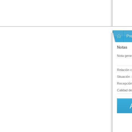
Pre
Notas
Nota gener
Relación c
Situación :
Recepción 
Calidad del