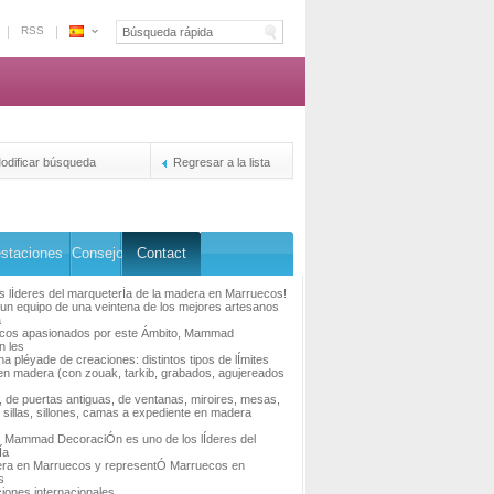
RSS
Espace
Marruecos
-
La
plataforma
de
odificar búsqueda
Regresar a la lista
la
reservacion
de
los
staciones
Consejo
Contact
duenos
s lÍderes del marqueterÍa de la madera en Marruecos!
un equipo de una veintena de los mejores artesanos
a
cos apasionados por este Ámbito, Mammad
n les
a pléyade de creaciones: distintos tipos de lÍmites
n madera (con zouak, tarkib, grabados, agujereados
 de puertas antiguas, de ventanas, miroires, mesas,
 sillas, sillones, camas a expediente en madera
.. Mammad DecoraciÓn es uno de los lÍderes del
Ía
era en Marruecos y representÓ Marruecos en
s
iones internacionales.