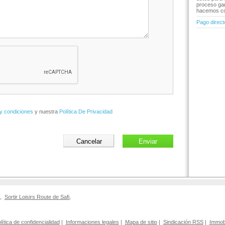
proceso gar
hacemos co
Pago direct
y condiciones
y nuestra
Política De Privacidad
,
Sortir Loisirs Route de Safi
,
lítica de confidencialidad
|
Informaciones legales
|
Mapa de sitio
|
Sindicación RSS
|
Immobi