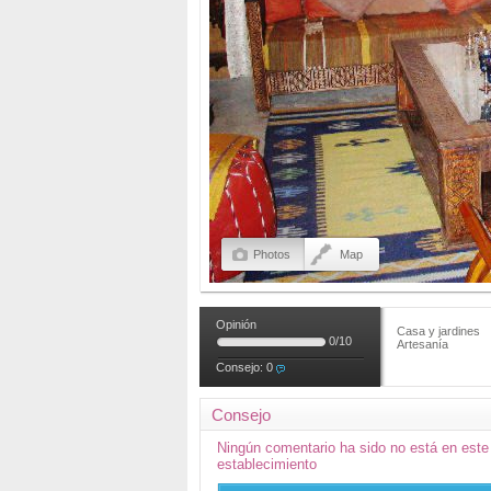
Photos
Map
Opinión
Casa y jardines
0
/
10
Artesanía
Consejo:
0
Consejo
Ningún comentario ha sido no está en este
establecimiento