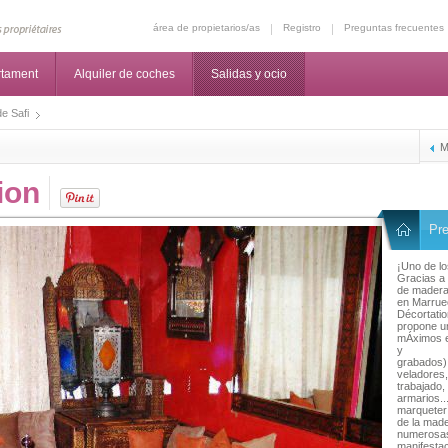
área de propietarios/as
Registro
Preguntas frecuentes
rtament
Alquiler de coches
Salidas y ocio
e Safi
M
ion
Pre
¡Uno de lo
Gracias a 
de mader
en Marrue
Décortatio
propone un
mÁximos e
y
grabados),
veladores,
trabajado,
armarios.
marqueter
de la mad
numerosa
manifestac