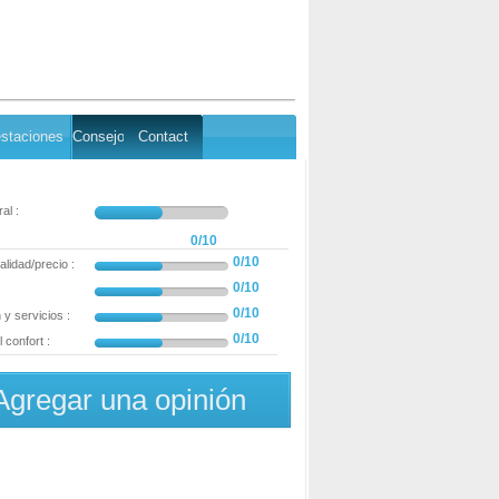
staciones
Consejo
Contact
al :
0/10
0/10
alidad/precio :
0/10
0/10
y servicios :
0/10
 confort :
Agregar una opinión