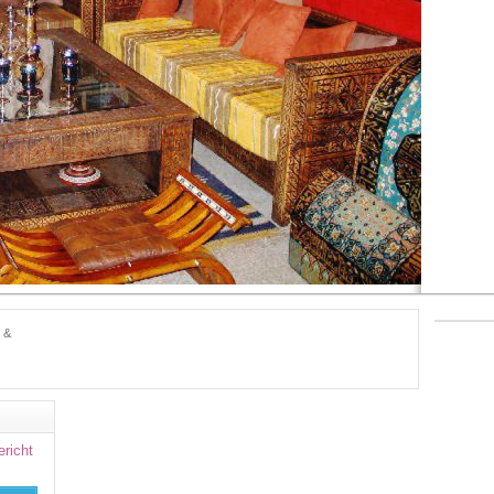
n &
ericht