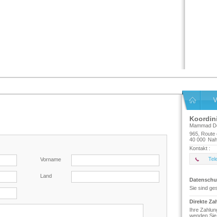
V
Koordin
Mammad Dé
965, Route 
40 000
Nah
Kontakt :
Tel
Vorname
Land
Datenschu
Sie sind ge
Direkte Za
Ihre Zahlun
wenden Sie 