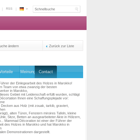
RSS
Espace
Marokko
-
Die
Plattform
Reservierung
uche ändern
Zurück zur Liste
der
Inhaber
Vorteile
Meinung
Contact
Führer der Einlegearbeit des Holzes in Marokko!
m Team von etwa zwanzig der besten
erker in Marokko,
dieses Gebiet mit Leidenschaft erfüllt wurden, schlägt
cortation Ihnen eine Schaffungsplejade vor:
ene
Decken aus Holz (mit zouak, tarkib, graviert,
hen
rägt), alten Türen, Fenstern miroires Tafeln, kleine
ühle, Sitze, Betten an ausgearbeiteter Akte in Hölzern,
... Mammad Décoration ist einer der Führer der
eit des Holzes in Marokko und hat Marokko in
n
nalen Demonstrationen dargestellt.