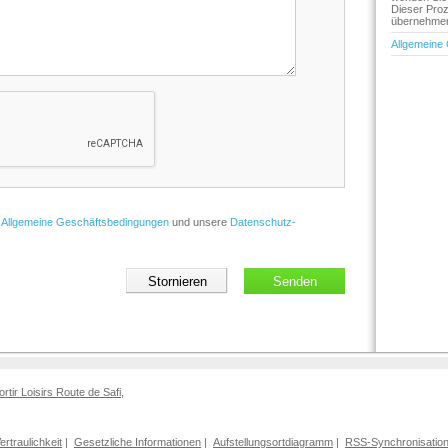
Dieser Proz
übernehmen 
Allgemeine
e
Allgemeine Geschäftsbedingungen
und unsere
Datenschutz-
ortir Loisirs Route de Safi
,
Vertraulichkeit
|
Gesetzliche Informationen
|
Aufstellungsortdiagramm
|
RSS-Synchronisatio