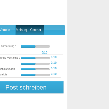
Vorteile
Meinung
Contact
e Anmerkung :
0/10
0/10
tungs-Verhältnis :
0/10
0/10
stleistungen :
0/10
alität :
Post schreiben