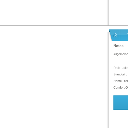
Notes
Allgemein
Preis-Leis
Standort :
Home Dien
Comfort Qu