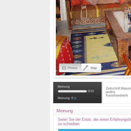
Photos
Map
Meinung
Zeitschrift Maiso
0
/
10
jardins
Kunsthandwerk
Meinung:
0
Meinung
Seien Sie der Erste, der einen Erfahrungsb
zu schreiben