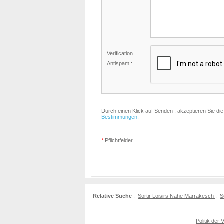
Verification
Antispam :
Durch einen Klick auf Senden , akzeptieren Sie di
Bestimmungen;
*
Pflichtfelder
Relative Suche
:
Sortir Loisirs Nahe Marrakesch
,
S
Politik der 