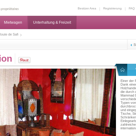
Besitzer Area
Registrierung
FAQ
Mietwagen
Unterhaltung & Freizeit
oute de Safi
S
ion
Einer der 
Dank eine
Holzhandw
die durch 
Mammad Dé
verschied
Typen von 
durchbroc
und eingep
Tische, St
Schränken
Einlegearb
zahlreiche
internatio