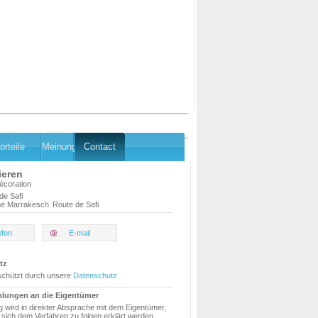
orteile
Meinung
Contact
ieren
coration
de Safi
e Marrakesch
Route de Safi
efon
E-mail
tz
schützt durch unsere
Datenschutz
hlungen an die Eigentümer
g wird in direkter Absprache mit dem Eigentümer,
sich dem Verfahren zu folgen erklärt werden.