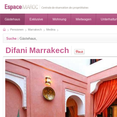
Gästehaus
Exklusive
Wohnung
Mietwagen
Unterhaltun
Pensionen
Marrakech
Medina
Suche :
Gästehaus,
Difani Marrakech