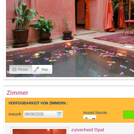
Photos
Map
Zimmer
VERFÜGBARKEIT VON ZIMMERN :
Anzahl Nächte :
Ankunft :
zuiverheid Opal