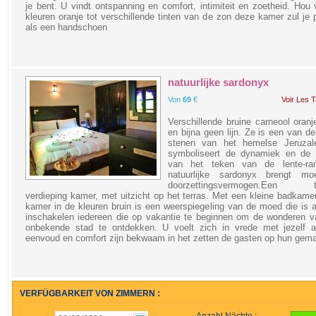
je bent. U vindt ontspanning en comfort, intimiteit en zoetheid. Hou
kleuren oranje tot verschillende tinten van de zon deze kamer zul je
als een handschoen
natuurlijke sardonyx
Von
69
€
Voir Les T
Verschillende bruine carneool oranj
en bijna geen lijn. Ze is een van de
stenen van het hemelse Jeruza
symboliseert de dynamiek en de 
van het teken van de lente-r
natuurlijke sardonyx brengt m
doorzettingsvermogen.Een t
verdieping kamer, met uitzicht op het terras. Met een kleine badkame
kamer in de kleuren bruin is een weerspiegeling van de moed die is 
inschakelen iedereen die op vakantie te beginnen om de wonderen v
onbekende stad te ontdekken. U voelt zich in vrede met jezelf al
eenvoud en comfort zijn bekwaam in het zetten de gasten op hun gem
VERFÜGBARKEIT VON ZIMMERN :