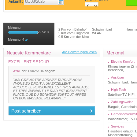
Anzahl Nächte :
Ankunft :
Meinung
2 Km vom Bahnhof
Schwimmbad
Hamm
9.5
/
10
5 Km vom Flughafen
WLAN
0.5 Km von der Mitte
Meinung:
4
Neueste Kommentare
Alle Bewertungen lesen
Merkmal
EXCELLENT SEJOUR
Electric Komfort
Klimaanlage im Zimm
Bereichen,
AYAT
der 17/02/2016 sagen:
Auslöser
"MALGRE NOTRE ARRIVEE TARDIVE NOUS
Schwimmbad, Ha
AVONS EU DROIT A UN EXCELLENT
ACCUEIL.LE PERSONNEL EST TRES AGREABLE
High Tech
ET TRES AVENANT..LE RIAD EST IDEALEMENT
PLACE..QUE DU BONHEUR SURTOUT APRES
Satelliten-TV, HIFI
UN BON MASSAGE RELAXANT..."
Zahlungsweise
Bargeld, Gutschein
Post schreiben
Gemeindeverwal
Wohnzimmer, TV Lou
Services
Haustiere erlaubt,
Kinderbetreuung,