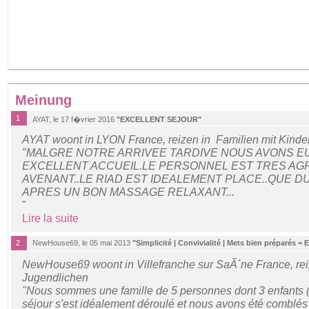
Meinung
1
AYAT, le 17 f�vrier 2016
"EXCELLENT SEJOUR"
AYAT woont in LYON France, reizen in Familien mit Kinde
"MALGRE NOTRE ARRIVEE TARDIVE NOUS AVONS EU
EXCELLENT ACCUEIL.LE PERSONNEL EST TRES AG
AVENANT..LE RIAD EST IDEALEMENT PLACE..QUE 
APRES UN BON MASSAGE RELAXANT...
"
Lire la suite
2
NewHouse69, le 05 mai 2013
"Simplicité | Convivialité | Mets bien préparés = 
NewHouse69 woont in Villefranche sur SaÃ´ne France, rei
Jugendlichen
"Nous sommes une famille de 5 personnes dont 3 enfants (1
séjour s'est idéalement déroulé et nous avons été comblés p