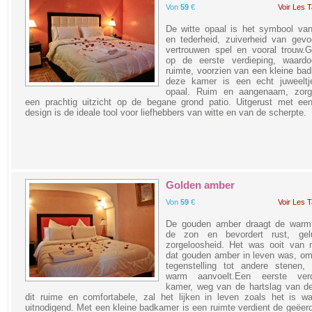
Von
59
€
Voir Les T
De witte opaal is het symbool van
en tederheid, zuiverheid van gevo
vertrouwen spel en vooral trouw.G
op de eerste verdieping, waardo
ruimte, voorzien van een kleine ba
deze kamer is een echt juweeltj
opaal. Ruim en aangenaam, zorg
een prachtig uitzicht op de begane grond patio. Uitgerust met een
design is de ideale tool voor liefhebbers van witte en van de scherpte.
Golden amber
Von
59
€
Voir Les T
De gouden amber draagt ​​de warm
de zon en bevordert rust, ge
zorgeloosheid. Het was ooit van 
dat gouden amber in leven was, om
tegenstelling tot andere stenen, 
warm aanvoelt.Een eerste verd
kamer, weg van de hartslag van de
dit ruime en comfortabele, zal het lijken in leven zoals het is w
uitnodigend. Met een kleine badkamer is een ruimte verdient de geëer