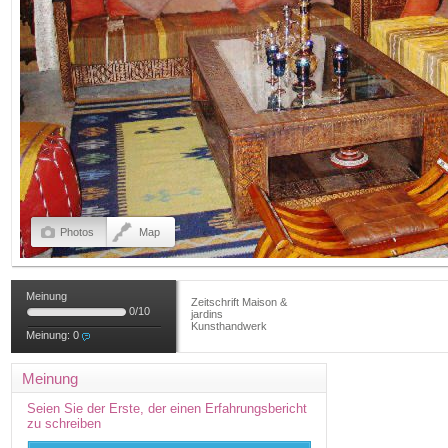
Photos
Map
Meinung
Zeitschrift Maison &
0
/
10
jardins
Kunsthandwerk
Meinung:
0
Meinung
Seien Sie der Erste, der einen Erfahrungsbericht
zu schreiben