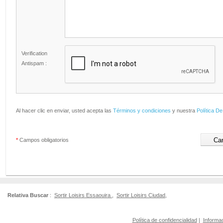
Verification
Antispam :
Al hacer clic en enviar, usted acepta las
Términos y condiciones
y nuestra
Política De
*
Campos obligatorios
Relativa Buscar
:
Sortir Loisirs Essaouira
,
Sortir Loisirs Ciudad
,
Política de confidencialidad
|
Informac