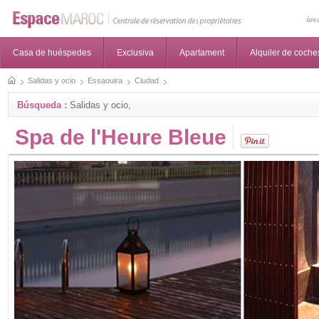
áre
Casa de huéspedes
Exclusiva
Apartament
Alquiler de coche
Salidas y ocio
Essaouira
Ciudad
Búsqueda :
Salidas y ocio,
Spa de l'Heure Bleue