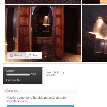
Photos
Map
Opinión
Salud , belleza y
0
/
10
bienestar
Consejo:
0
Consejo
Ningún comentario ha sido no está en este
establecimiento