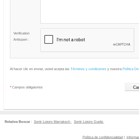
Verification
Antispam :
Al hacer clic en enviar, usted acepta las
Términos y condiciones
y nuestra
Política De
*
Campos obligatorios
Relativa Buscar
:
Sortir Loisirs Marrakech
,
Sortir Loisirs Gueliz
,
Política de confidencialidad
|
Informac