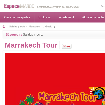
áre
Casa de huéspedes
Exclusiva
Apartament
Alquiler de coche
Salidas y ocio
Marrakech
Gueliz
Búsqueda :
Salidas y ocio,
Marrakech Tour