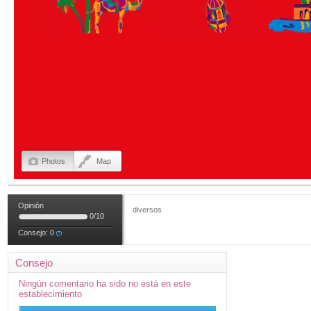
Photos
Map
Opinión
diversos
0
/
10
Consejo:
0
Consejo
Ningún comentario ha sido no está en este
establecimiento