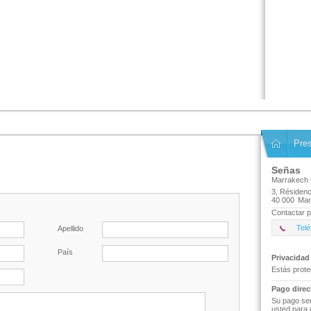
Pre
Señas
Marrakech 
3, Résidenc
40 000
Mar
Contactar p
Telé
Apellido
País
Privacidad
Estás prote
Pago direc
Su pago ser
usted para 