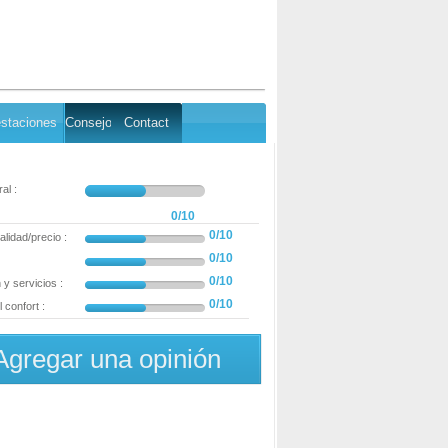
staciones
Consejo
Contact
al :
0/10
0/10
alidad/precio :
0/10
0/10
y servicios :
0/10
 confort :
Agregar una opinión