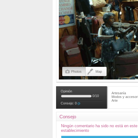
Photos
Map
Opinión
Artesanía
0
/
10
Modos y accesor
Arte
Consejo:
0
Consejo
Ningún comentario ha sido no está en este
establecimiento