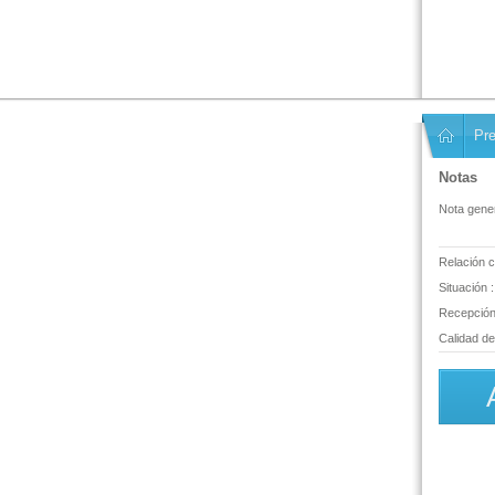
Pre
Notas
Nota gener
Relación c
Situación :
Recepción 
Calidad del