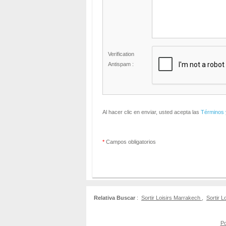
Verification
Antispam :
Al hacer clic en enviar, usted acepta las
Términos 
*
Campos obligatorios
Relativa Buscar
:
Sortir Loisirs Marrakech
,
Sortir L
Po