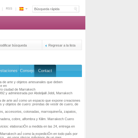
RSS
Espace
Marruecos
-
La
plataforma
de
odificar búsqueda
Regresar a la lista
la
reservacion
de
los
staciones
Consejo
Contact
duenos
a de arte y objetos artesanales que deben
se en
tro ciudad de Marrakech
92 y administrada por Abdeljalil Jiddi, Marrakech
Ía de arte asÍ como un espacio que expone creaciones
s y objetos de cuero: prendas de vestir de cuero, de
es, accesorios, cotonadas, marroquinerÍa, zapatos,
 madera, cobre, alfombra y Kilim. Marrakech Cuero
vicios: elaboraciÓn a medida en las 24, entrega en
 Marrakech asÍ como la expediciÓn en todo paÍs por
rco... en unos plazos mÁximos de un mes.