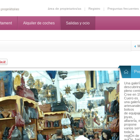
área de propietarios/as
Registro
Preguntas frecuentes
rtament
Alquiler de coches
Salidas y ocio
M
Pre
Una galerÍ
descubrir
pleno cen
Cree en 19
Cuero es
una galer
artesanale
bolsos
de equipaj
joyas,
alfarerÍa,
propone
varios ser
toda la
regiÓn de
aviÓn, ba