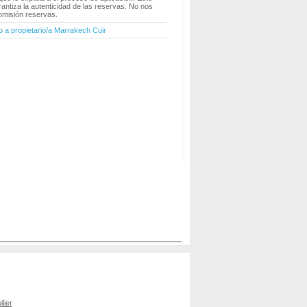
antiza la autenticidad de las reservas. No nos
misión reservas.
o a propietario/a Marrakech Cuir
lier