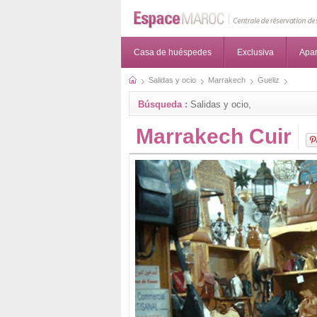
Casa de huéspedes
Exclusiva
Apa
Salidas y ocio
Marrakech
Gueliz
Búsqueda :
Salidas y ocio,
Marrakech Cuir