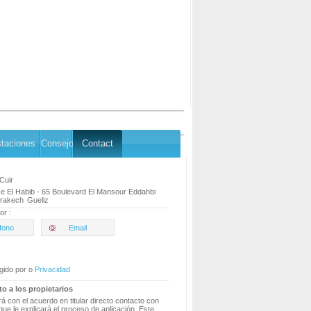
staciones
Consejo
Contact
Cuir
e El Habib - 65 Boulevard El Mansour Eddahbi
rakech
Gueliz
or :
fono
Email
gido por o
Privacidad
to a los propietarios
á con el acuerdo en titular directo contacto con
que le explicará el proceso de aplicación. Este