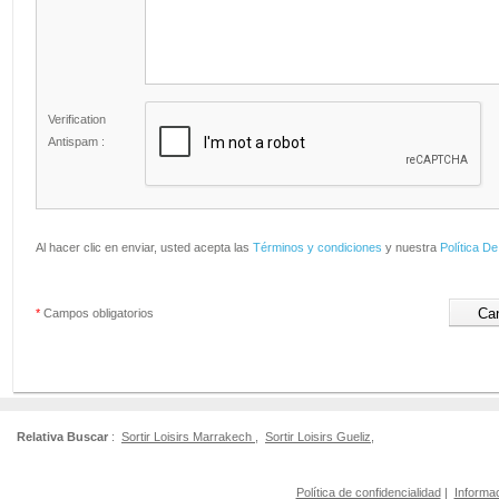
Verification
Antispam :
Al hacer clic en enviar, usted acepta las
Términos y condiciones
y nuestra
Política De
*
Campos obligatorios
Relativa Buscar
:
Sortir Loisirs Marrakech
,
Sortir Loisirs Gueliz
,
Política de confidencialidad
|
Informac