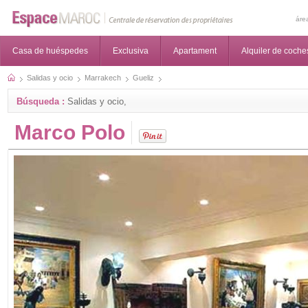
áre
Casa de huéspedes
Exclusiva
Apartament
Alquiler de coche
Salidas y ocio
Marrakech
Gueliz
Búsqueda :
Salidas y ocio,
Marco Polo