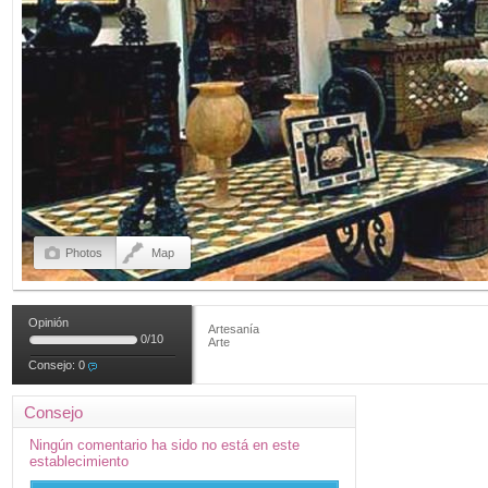
Photos
Map
Opinión
Artesanía
0
/
10
Arte
Consejo:
0
Consejo
Ningún comentario ha sido no está en este
establecimiento