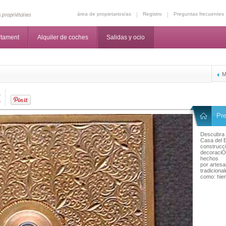
área de propietarios/as
Registro
Preguntas frecuentes
rtament
Alquiler de coches
Salidas y ocio
M
t
Pre
Descubra 
Casa del 
construcc
decoraciÓ
hechos
por artesa
tradiciona
como: hierr