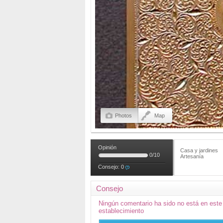
Photos
Map
Opinión
Casa y jardines
0
/
10
Artesanía
Consejo:
0
Consejo
Ningún comentario ha sido no está en este
establecimiento