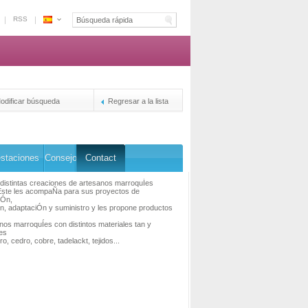
RSS
Espace
Marruecos
-
La
plataforma
de
odificar búsqueda
Regresar a la lista
la
reservacion
de
los
staciones
Consejo
Contact
duenos
distintas creaciones de artesanos marroquÍes
Este les acompaÑa para sus proyectos de
iÓn,
n, adaptaciÓn y suministro y les propone productos
nos marroquÍes con distintos materiales tan y
les
o, cedro, cobre, tadelackt, tejidos...