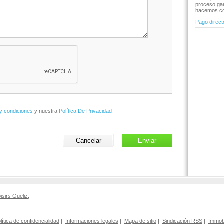
proceso gar
hacemos co
Pago directo
y condiciones
y nuestra
Política De Privacidad
oisirs Gueliz
,
lítica de confidencialidad
|
Informaciones legales
|
Mapa de sitio
|
Sindicación RSS
|
Immobi