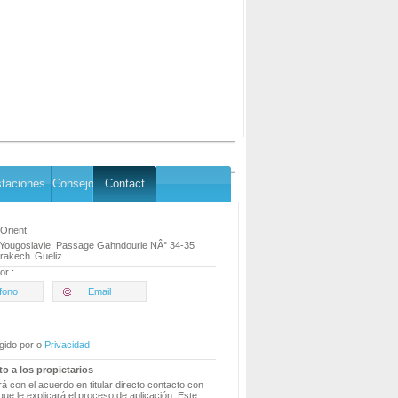
staciones
Consejo
Contact
'Orient
 Yougoslavie, Passage Gahndourie NÂ° 34-35
rakech
Gueliz
or :
fono
Email
gido por o
Privacidad
to a los propietarios
á con el acuerdo en titular directo contacto con
que le explicará el proceso de aplicación. Este