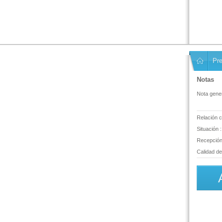
Pre
Notas
Nota gener
Relación c
Situación :
Recepción 
Calidad del