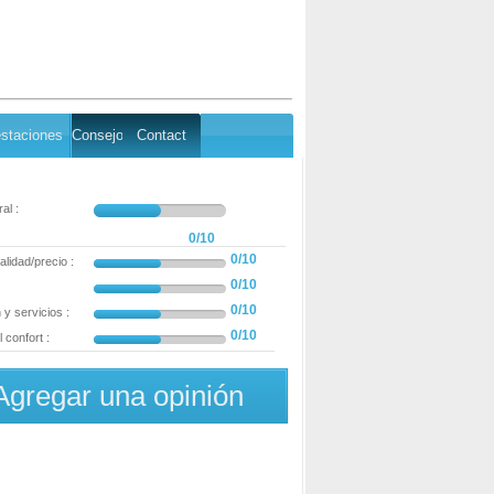
staciones
Consejo
Contact
al :
0/10
0/10
alidad/precio :
0/10
0/10
y servicios :
0/10
 confort :
Agregar una opinión