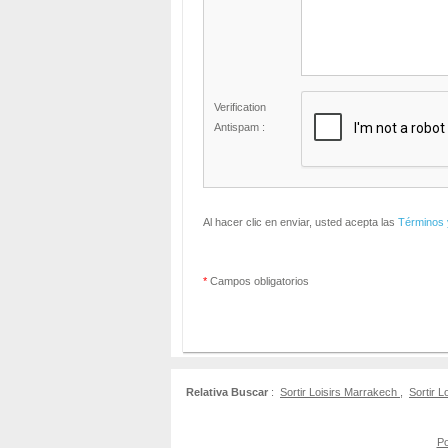
Verification
Antispam :
Al hacer clic en enviar, usted acepta las
Términos 
*
Campos obligatorios
Relativa Buscar
:
Sortir Loisirs Marrakech
,
Sortir L
Po