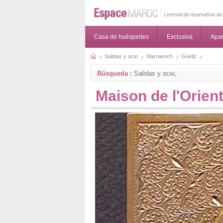
Casa de huéspedes
Exclusiva
Apa
Salidas y ocio
Marrakech
Gueliz
Búsqueda :
Salidas y ocio,
Maison de l'Orien