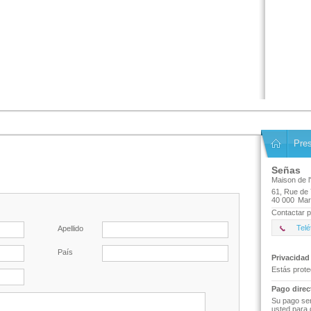
Pre
Señas
Maison de l
61, Rue de
40 000
Mar
Contactar p
Telé
Apellido
País
Privacidad
Estás prote
Pago direc
Su pago ser
usted para 