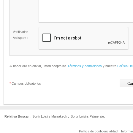
Verification
Antispam :
Al hacer clic en enviar, usted acepta las
Términos y condiciones
y nuestra
Política De
*
Campos obligatorios
Relativa Buscar
:
Sortir Loisirs Marrakech
,
Sortir Loisirs Palmeraie
,
Política de confidencialidad
|
Informac