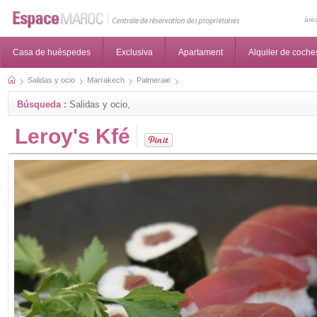
áre
Casa de huéspedes
Exclusiva
Apartament
Alquiler de coche
Salidas y ocio
Marrakech
Palmeraie
Búsqueda :
Salidas y ocio,
Leroy's Kfé