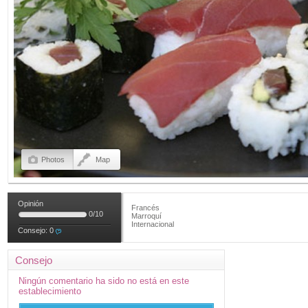
Photos
Map
Opinión
Francés
0
/
10
Marroquí
Internacional
Consejo:
0
Consejo
Ningún comentario ha sido no está en este
establecimiento