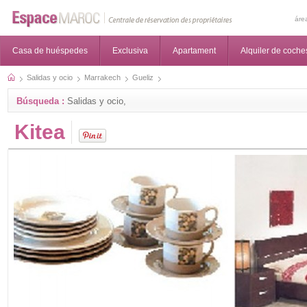
áre
Casa de huéspedes
Exclusiva
Apartament
Alquiler de coche
Salidas y ocio
Marrakech
Gueliz
Búsqueda :
Salidas y ocio,
Kitea