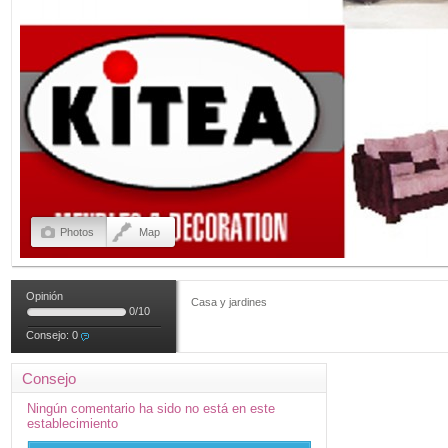
Photos
Map
Opinión
Casa y jardines
0
/
10
Consejo:
0
Consejo
Ningún comentario ha sido no está en este
establecimiento