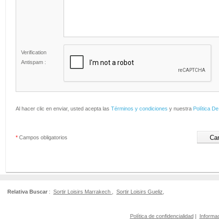
Verification
Antispam :
Al hacer clic en enviar, usted acepta las
Términos y condiciones
y nuestra
Política De
*
Campos obligatorios
Relativa Buscar
:
Sortir Loisirs Marrakech
,
Sortir Loisirs Gueliz
,
Política de confidencialidad
|
Informac