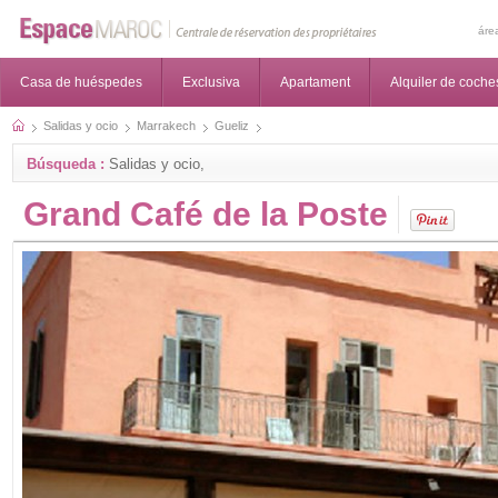
áre
Casa de huéspedes
Exclusiva
Apartament
Alquiler de coche
Salidas y ocio
Marrakech
Gueliz
Búsqueda :
Salidas y ocio,
Grand Café de la Poste