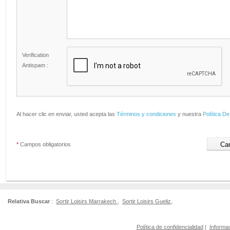
Verification
Antispam :
Al hacer clic en enviar, usted acepta las
Términos y condiciones
y nuestra
Política De
*
Campos obligatorios
Relativa Buscar
:
Sortir Loisirs Marrakech
,
Sortir Loisirs Gueliz
,
Política de confidencialidad
|
Informac