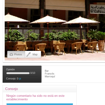
Photos
Map
Opinión
Bar
0
/
10
Francés
Marroquí
Consejo:
0
Consejo
Ningún comentario ha sido no está en este
establecimiento