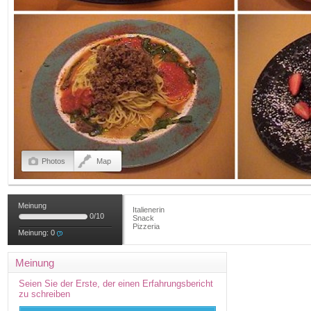
Photos
Map
Meinung
Italienerin
0
/
10
Snack
Pizzeria
Meinung:
0
Meinung
Seien Sie der Erste, der einen Erfahrungsbericht
zu schreiben