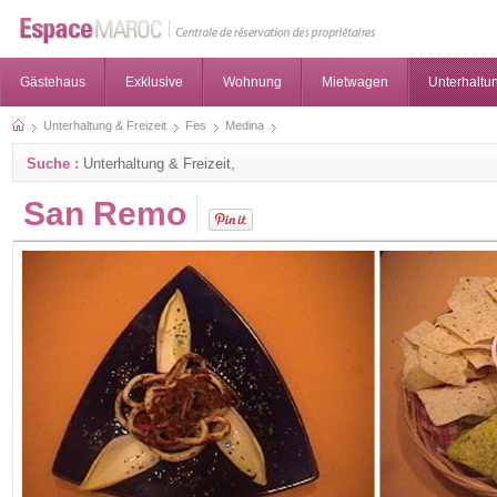
Gästehaus
Exklusive
Wohnung
Mietwagen
Unterhaltun
Unterhaltung & Freizeit
Fes
Medina
Suche :
Unterhaltung & Freizeit,
San Remo