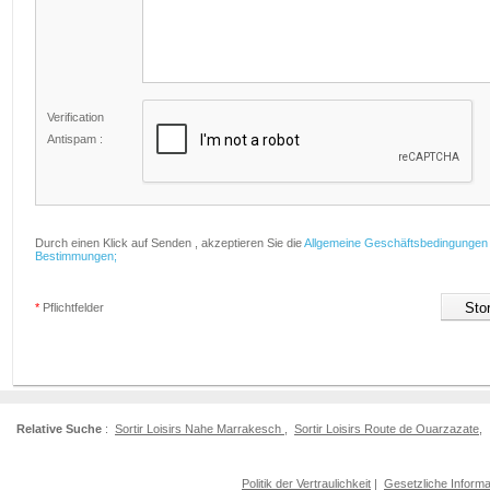
Verification
Antispam :
Durch einen Klick auf Senden , akzeptieren Sie die
Allgemeine Geschäftsbedingungen
Bestimmungen;
*
Pflichtfelder
Relative Suche
:
Sortir Loisirs Nahe Marrakesch
,
Sortir Loisirs Route de Ouarzazate
,
Politik der Vertraulichkeit
|
Gesetzliche Informa