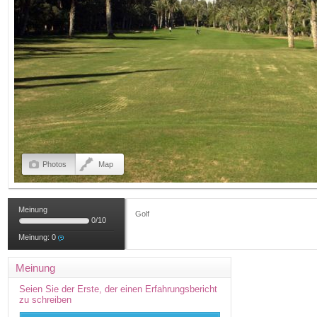
Photos
Map
Meinung
Golf
0
/
10
Meinung:
0
Meinung
Seien Sie der Erste, der einen Erfahrungsbericht
zu schreiben