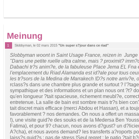
Meinung
1
Slobbyman, le 02 mars 2015
"Un super s?jour dans ce riad"
Slobbyman woont in Saint Usage France, reizen in Junge
"Dans une petite ruelle ultra calme, mais ? proximit? imm?
Dabachi tr?s anim?e, de la fabuleuse Place Jema EL Fna e
l'emplacement du Riad Alamanda est id?ale pour tous ceux 
les tr?sors de la Medina de Marrakech !D?s notre arriv?e, o
rclass?s dans une chambre plus grande et surtout ? l'?tage.
sympathique et des informations et un plan nous ont ?t? 
qu'en longueur ?tait spacieuse, richement meubl?e, correc
entretenue. La salle de bain est sombre mais tr?s bien co
tait discret mais efficace (merci Abdou et Hassan), et a tou
favorablement ? nos demandes. On nous a offert un massa
!), une visite guid?e des souks et de la Medersa Ben Youss
Fatima), et pour 9? chacun, nous avons d?gust? un d?licie
A?cha), et nous avons demand? les transferts a?roports po
laiss?s guid?s : pas de stress !Seul regret : le patio ?tait b