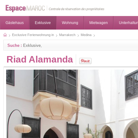
Gästehaus
Exklusive
Wohnung
Mietwagen
Unterhaltun
Exclusive Ferienwohnung in
Marrakech
Medina
Suche :
Exklusive,
Riad Alamanda