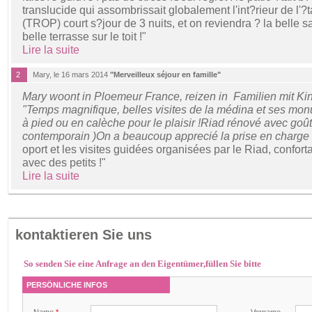
translucide qui assombrissait globalement l'int?rieur de l'?
(TROP) court s?jour de 3 nuits, et on reviendra ? la belle sa
belle terrasse sur le toit !"
Lire la suite
2
Mary, le 16 mars 2014
"Merveilleux séjour en famille"
Mary woont in Ploemeur France, reizen in Familien mit Ki
"Temps magnifique, belles visites de la médina et ses mon
à pied ou en calèche pour le plaisir !Riad rénové avec goût
contemporain )On a beaucoup apprecié la prise en charge de
oport et les visites guidées organisées par le Riad, confo
avec des petits !"
Lire la suite
kontaktieren Sie uns
So senden Sie eine Anfrage an den Eigentümer,füllen Sie bitte
PERSÖNLICHE INFOS