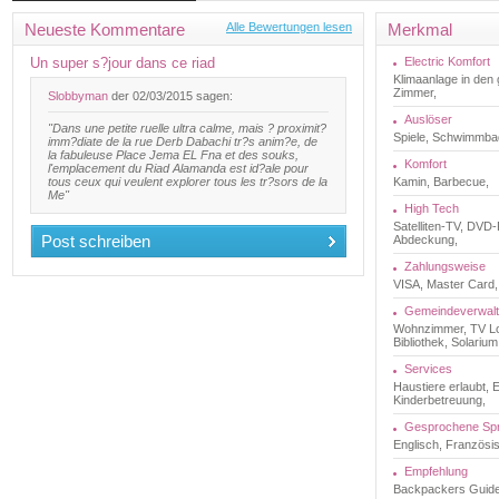
Neueste Kommentare
Alle Bewertungen lesen
Merkmal
Un super s?jour dans ce riad
Electric Komfort
Klimaanlage in de
Zimmer,
Slobbyman
der 02/03/2015 sagen:
Auslöser
"Dans une petite ruelle ultra calme, mais ? proximit?
Spiele, Schwimmba
imm?diate de la rue Derb Dabachi tr?s anim?e, de
la fabuleuse Place Jema EL Fna et des souks,
Komfort
l'emplacement du Riad Alamanda est id?ale pour
tous ceux qui veulent explorer tous les tr?sors de la
Kamin, Barbecue,
Me"
High Tech
Satelliten-TV, DVD-P
Post schreiben
Abdeckung,
Zahlungsweise
VISA, Master Card,
Gemeindeverwal
Wohnzimmer, TV Lo
Bibliothek, Solarium
Services
Haustiere erlaubt,
Kinderbetreuung,
Gesprochene Sp
Englisch, Französis
Empfehlung
Backpackers Guide,