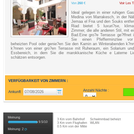
Von
260
€
Voir Les T
Ideal gelegen in einer ruhigen Ga
Medina von Marrakesch, in der Nä
Jemaa el Fna und den Souks entfer
Riad bietet 5 luxuri?se, klimati
Zimmer, die alle anderen Stil, mit 
Bad.Eine gro?e Terrasse ge?ffnet 
Sie einen Pfefferminztee vo
beheizten Pool oder genie?en Sie den Kamin an Winterabenden k?nn
k?nnen von einer gro?en Terrasse mit Ruheraum, ein Solarium und
Essbereich, in dem Sie die marokkanische Küche e Laterne Li
schätzen entsorgen.
VERFÜGBARKEIT VON ZIMMERN :
Anzahl Nächte :
Ankunft :
Meinung
3 Km vom Bahnhof
Schwimmbad beheizt
9.5
/
10
3 Km vom Flughafen
WLAN
0.5 Km von der Mitte
Meinung:
2