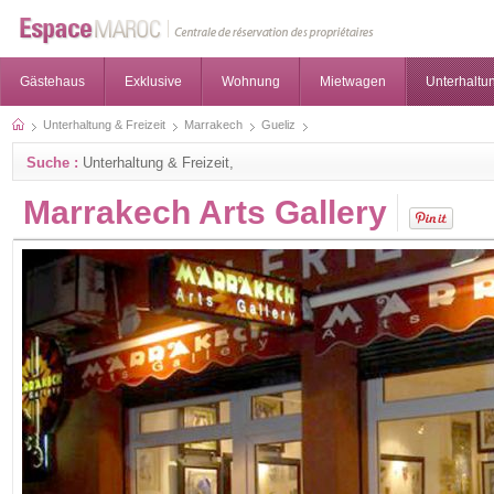
Gästehaus
Exklusive
Wohnung
Mietwagen
Unterhaltun
Unterhaltung & Freizeit
Marrakech
Gueliz
Suche :
Unterhaltung & Freizeit,
Marrakech Arts Gallery