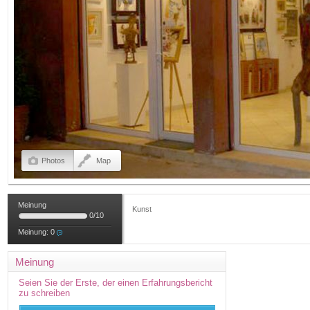
Photos
Map
Meinung
Kunst
0
/
10
Meinung:
0
Meinung
Seien Sie der Erste, der einen Erfahrungsbericht
zu schreiben