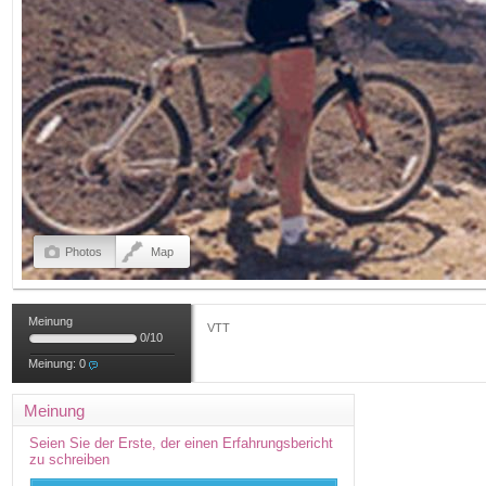
Photos
Map
Meinung
VTT
0
/
10
Meinung:
0
Meinung
Seien Sie der Erste, der einen Erfahrungsbericht
zu schreiben