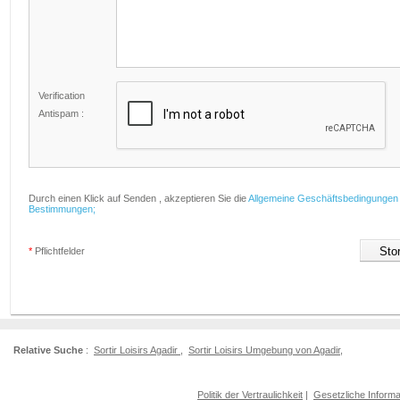
Verification
Antispam :
Durch einen Klick auf Senden , akzeptieren Sie die
Allgemeine Geschäftsbedingungen
Bestimmungen;
*
Pflichtfelder
Relative Suche
:
Sortir Loisirs Agadir
,
Sortir Loisirs Umgebung von Agadir
,
Politik der Vertraulichkeit
|
Gesetzliche Informa