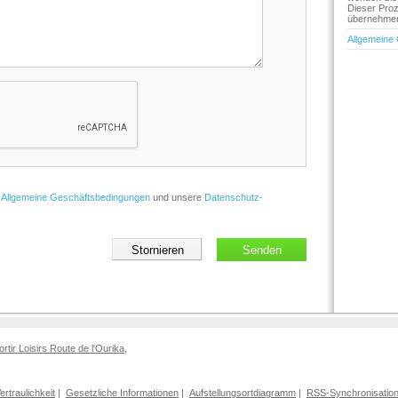
Dieser Proz
übernehmen 
Allgemeine
e
Allgemeine Geschäftsbedingungen
und unsere
Datenschutz-
ortir Loisirs Route de l'Ourika
,
Vertraulichkeit
|
Gesetzliche Informationen
|
Aufstellungsortdiagramm
|
RSS-Synchronisatio