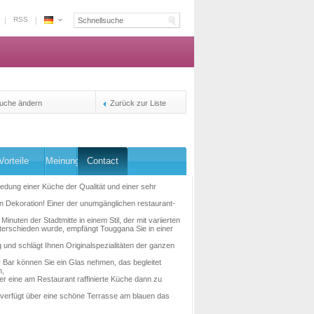
RSS
Espace
Marokko
-
Die
Plattform
Reservierung
uche ändern
Zurück zur Liste
der
Inhaber
Vorteile
Meinung
Contact
edung einer Küche der Qualität und einer sehr
 Dekoration! Einer der unumgänglichen restaurant-
Minuten der Stadtmitte in einem Stil, der mit variierten
terschieden wurde, empfängt Touggana Sie in einer
nd schlägt Ihnen Originalspezialitäten der ganzen
r Bar können Sie ein Glas nehmen, das begleitet
n,
der eine am Restaurant raffinierte Küche dann zu
verfügt über eine schöne Terrasse am blauen das