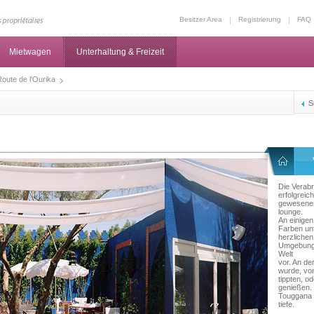
Besitzer Area
Registrierung
FAQ
Mietwagen
Unterhaltung & Freizeit
oute de l'Ourika
S
Die Verabr
erfolgreich
gewesenen
lounge.
An einigen 
Farben un
herzlichen
Umgebung u
Welt
vor. An de
wurde, vo
tippten, o
genießen.
Touggana 
tiefe.