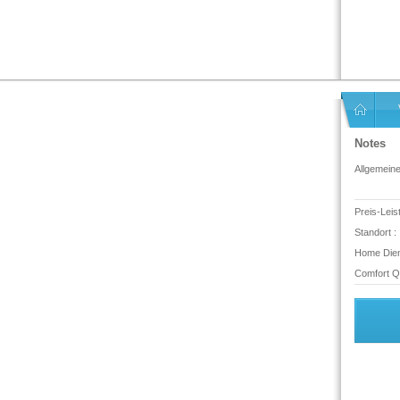
Notes
Allgemein
Preis-Leis
Standort :
Home Dien
Comfort Qu