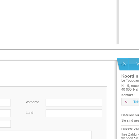
V
Koordin
Le Tougga
Km 9, route
40 000
Nah
Kontakt :
Tel
Vorname
Land
Datenschu
Sie sind ge
Direkte Za
Ihre Zahlun
wenden Sie 