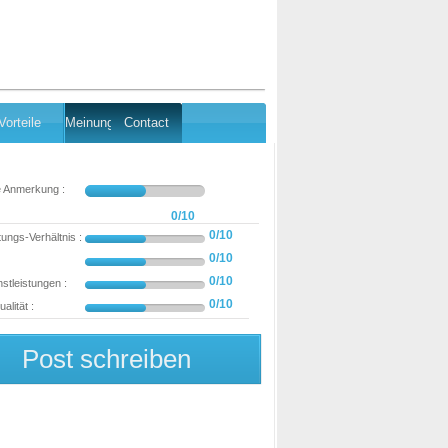
Vorteile
Meinung
Contact
e Anmerkung :
0/10
0/10
tungs-Verhältnis :
0/10
0/10
stleistungen :
0/10
alität :
Post schreiben