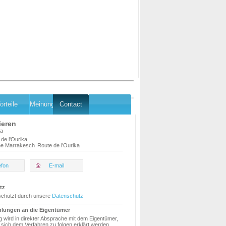
orteile
Meinung
Contact
ieren
na
 de l'Ourika
e Marrakesch
Route de l'Ourika
efon
E-mail
tz
schützt durch unsere
Datenschutz
hlungen an die Eigentümer
g wird in direkter Absprache mit dem Eigentümer,
sich dem Verfahren zu folgen erklärt werden.