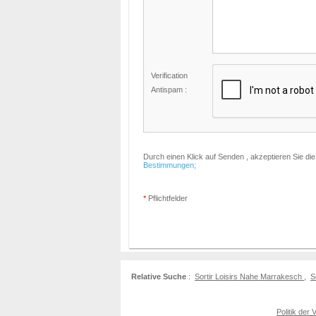
Verification
Antispam :
Durch einen Klick auf Senden , akzeptieren Sie di
Bestimmungen;
*
Pflichtfelder
Relative Suche
:
Sortir Loisirs Nahe Marrakesch
,
S
Politik der 