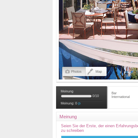
Photos
Map
Meinung
Bar
0
/
10
International
Meinung:
0
Meinung
Seien Sie der Erste, der einen Erfahrungsb
zu schreiben