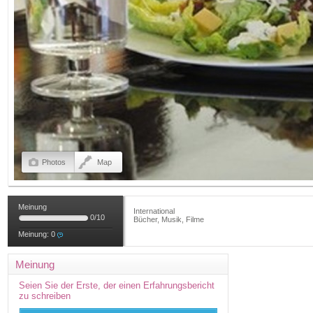
Photos
Map
Meinung
International
0
/
10
Bücher, Musik, Filme
Meinung:
0
Meinung
Seien Sie der Erste, der einen Erfahrungsbericht
zu schreiben