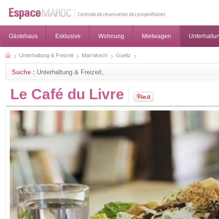
Gästehaus
Exklusive
Wohnung
Mietwagen
Unterhaltun
Unterhaltung & Freizeit
Marrakech
Gueliz
Suche :
Unterhaltung & Freizeit,
Le Café du Livre