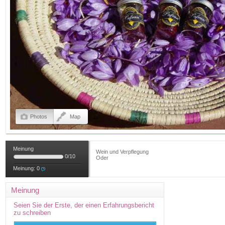
Photos
Map
Meinung
Wein und Verpflegung
0
/
10
Oder
Meinung:
0
Meinung
Seien Sie der Erste, der einen Erfahrungsbericht
zu schreiben