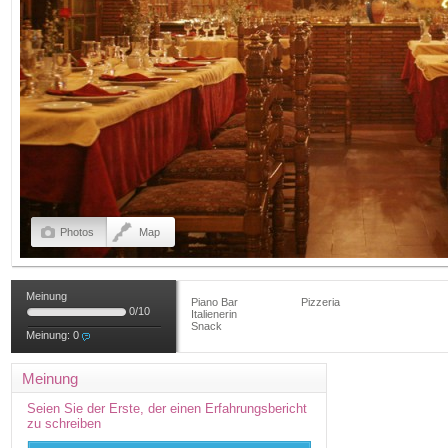
Photos
Map
Meinung
Piano Bar
Pizzeria
0
/
10
Italienerin
Snack
Meinung:
0
Meinung
Seien Sie der Erste, der einen Erfahrungsbericht
zu schreiben