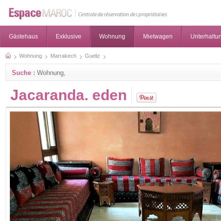
Gästehaus
Exklusive
Wohnung
Mietwagen
Unterhaltun
Wohnung
Marrakech
Gueliz
Suche :
Wohnung,
Jacaranda. eden