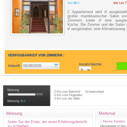
Von
60
€
Voir Les T
L' Appartement wird d' ausgestatt
großer marokkanischer Salon vo
Zimmern sowie d' eine ausgest
Küche. Die Zimmer und der Salon 
d' ausgestattet; eine Klimatisierung.
VERFÜGBARKEIT VON ZIMMERN :
Anzahl Nächte :
Ankunft :
Meinung
2 Km vom Bahnhof
Schwimmbad
0
/
10
5 Km vom Flughafen
3 Km von der Mitte
Meinung:
0
Meinung
Merkmal
Seien Sie der Erste, der einen Erfahrungsbericht
Electric Komfort
zu schreiben
Klimaanlage in de