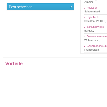
Zimmer,
Post schreiben
Auslöser
Schwimmbad,
High Tech
Satelliten-TV, HIF
Zahlungsweise
Bargeld,
Gemeindeverwal
Wohnzimmer,
Gesprochene Sp
Französisch,
Vorteile