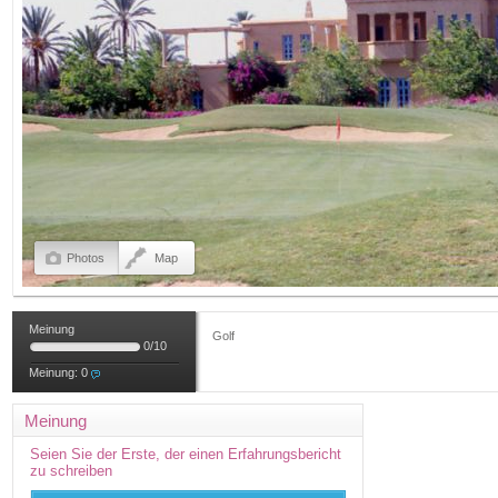
Photos
Map
Meinung
Golf
0
/
10
Meinung:
0
Meinung
Seien Sie der Erste, der einen Erfahrungsbericht
zu schreiben