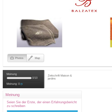
Photos
Map
Meinung
Zeitschrift Maison &
0
/
10
jardins
Meinung:
0
Meinung
Seien Sie der Erste, der einen Erfahrungsbericht
zu schreiben