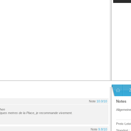
Notes
Note
10.0/10
chen
Allgemein
lques metres de la Place, je recommande vivement.
Preis-Leis
Note
9.8/10
Standort :