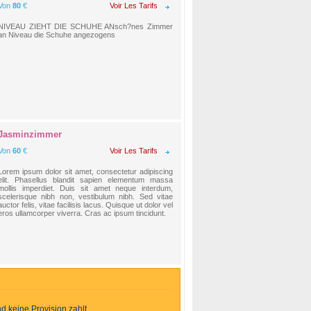
Von
80
€
Voir Les Tarifs
NIVEAU ZIEHT DIE SCHUHE ANsch?nes Zimmer
an Niveau die Schuhe angezogens
Jasminzimmer
Von
60
€
Voir Les Tarifs
Lorem ipsum dolor sit amet, consectetur adipiscing
elit. Phasellus blandit sapien elementum massa
mollis imperdiet. Duis sit amet neque interdum,
scelerisque nibh non, vestibulum nibh. Sed vitae
auctor felis, vitae facilisis lacus. Quisque ut dolor vel
eros ullamcorper viverra. Cras ac ipsum tincidunt.
d keine Provision zahlt