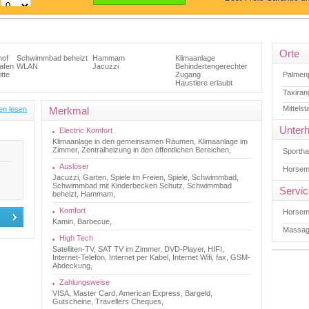
Orte
hof
Schwimmbad beheizt
Hammam
Klimaanlage
afen
WLAN
Jacuzzi
Behindertengerechter
tte
Zugang
Palmen
Haustiere erlaubt
Taxira
Mittelst
en lesen
Merkmal
Unterh
Electric Komfort
Klimaanlage in den gemeinsamen Räumen, Klimaanlage im
Zimmer, Zentralheizung in den öffentlichen Bereichen,
Sportha
Auslöser
Horsem
Jacuzzi, Garten, Spiele im Freien, Spiele, Schwimmbad,
Schwimmbad mit Kinderbecken Schutz, Schwimmbad
Servi
beheizt, Hammam,
Komfort
Horsem
Kamin, Barbecue,
Massa
High Tech
Satelliten-TV, SAT TV im Zimmer, DVD-Player, HIFI,
Internet-Telefon, Internet per Kabel, Internet Wifi, fax, GSM-
Abdeckung,
Zahlungsweise
VISA, Master Card, American Express, Bargeld,
Gutscheine, Travellers Cheques,