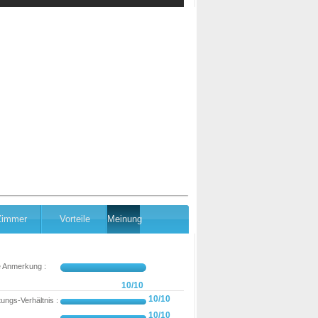
Zimmer
Vorteile
Meinung
e Anmerkung :
10/10
10/10
tungs-Verhältnis :
10/10