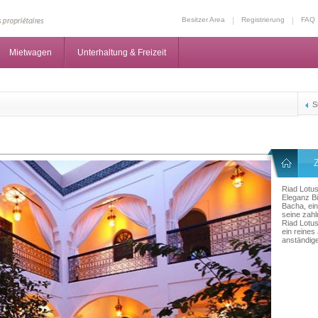
Besitzer Area
Registrierung
FAQ
Mietwagen
Unterhaltung & Freizeit
S
Riad Lotus
Eleganz Bi
Bacha, ei
seine zahl
Riad Lotus
ein reines
anständige