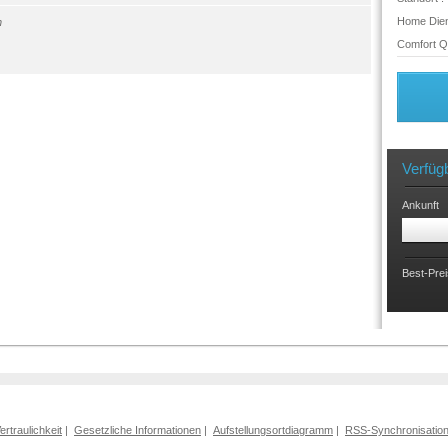
Home Dien
n
Comfort Qu
Verfüg
Ankunft
Best-Prei
Vertraulichkeit
|
Gesetzliche Informationen
|
Aufstellungsortdiagramm
|
RSS-Synchronisatio