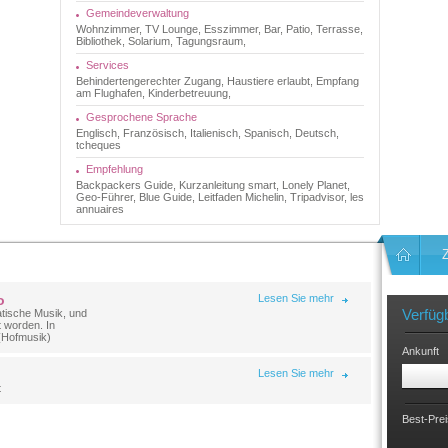
Gemeindeverwaltung
Wohnzimmer, TV Lounge, Esszimmer, Bar, Patio, Terrasse,
Bibliothek, Solarium, Tagungsraum,
Services
Behindertengerechter Zugang, Haustiere erlaubt, Empfang
am Flughafen, Kinderbetreuung,
Gesprochene Sprache
Englisch, Französisch, Italienisch, Spanisch, Deutsch,
tcheques
Empfehlung
Backpackers Guide, Kurzanleitung smart, Lonely Planet,
Geo-Führer, Blue Guide, Leitfaden Michelin, Tripadvisor, les
annuaires
o
Lesen Sie mehr
Verfüg
atische Musik, und
t worden. In
 (Hofmusik)
Ankunft
Lesen Sie mehr
t
Best-Prei