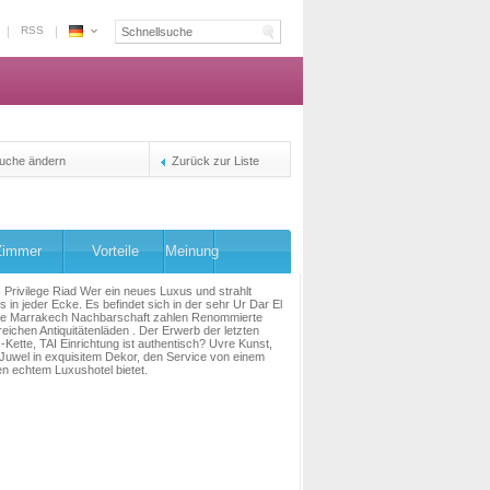
RSS
Espace
Marokko
-
Die
Plattform
Reservierung
uche ändern
Zurück zur Liste
der
Inhaber
Zimmer
Vorteile
Meinung
 Privilege Riad Wer ein neues Luxus und strahlt
s in jeder Ecke. Es befindet sich in der sehr Ur Dar El
ne Marrakech Nachbarschaft zahlen Renommierte
reichen Antiquitätenläden . Der Erwerb der letzten
-Kette, TAI Einrichtung ist authentisch? Uvre Kunst,
 Juwel in exquisitem Dekor, den Service von einem
n echtem Luxushotel bietet.