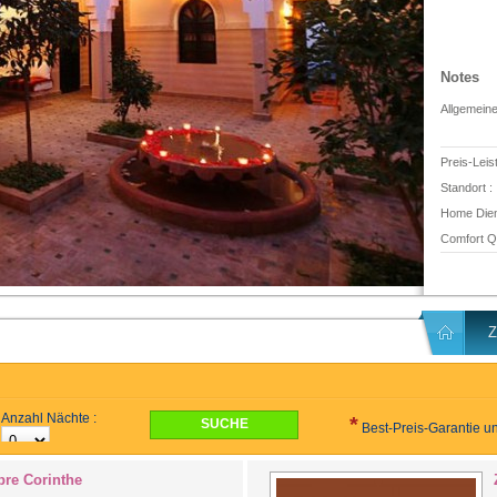
Notes
Allgemein
Preis-Leis
Standort :
Home Dien
Comfort Qu
Z
Anzahl Nächte :
*
Best-Preis-Garantie un
re Corinthe