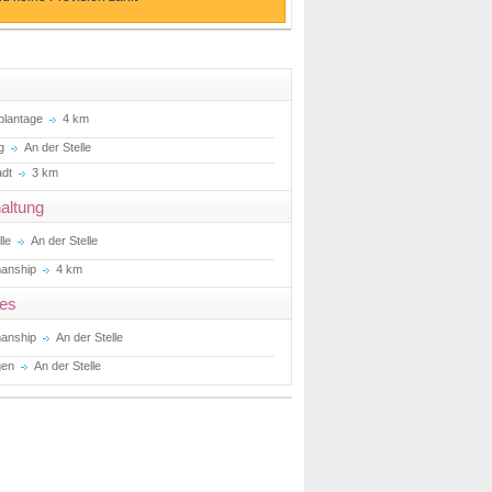
plantage
4 km
ng
An der Stelle
adt
3 km
altung
lle
An der Stelle
anship
4 km
ces
anship
An der Stelle
gen
An der Stelle