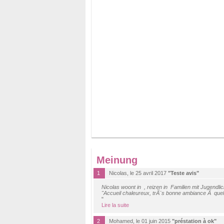
Meinung
1
Nicolas, le 25 avril 2017
"Teste avis"
Nicolas woont in , reizen in Familien mit Jugendli
"Accueil chaleureux, trÃ¨s bonne ambiance Ã que
"
Lire la suite
2
Mohamed, le 01 juin 2015
"préstation à ok"