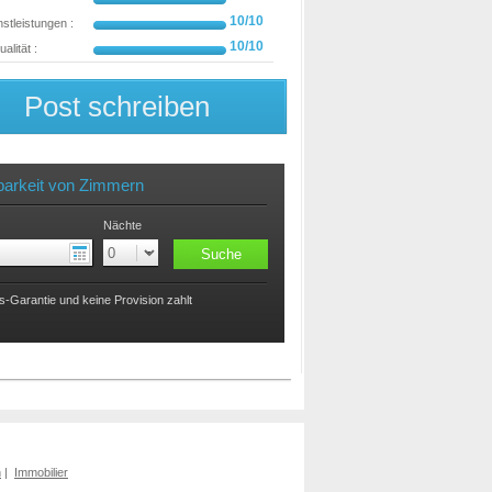
10/10
stleistungen :
10/10
alität :
Post schreiben
barkeit von Zimmern
Nächte
s-Garantie und keine Provision zahlt
n
|
Immobilier