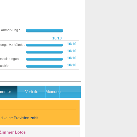
e Anmerkung :
10/10
10/10
tungs-Verhältnis :
10/10
10/10
stleistungen :
10/10
alität :
Post schreiben
immer
Vorteile
Meinung
d keine Provision zahlt
Zimmer Lotos