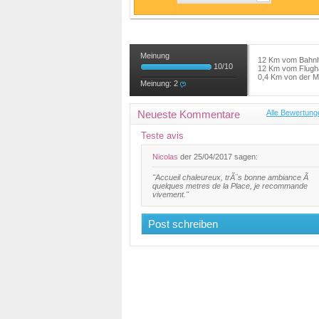
Meinung
12 Km vom Bahn
10
/
10
12 Km vom Flugh
0,4 Km von der Mi
Meinung:
2
Neueste Kommentare
Alle Bewertung
Teste avis
Nicolas
der 25/04/2017 sagen:
"Accueil chaleureux, trÃ¨s bonne ambiance Ã
quelques metres de la Place, je recommande
vivement."
Post schreiben