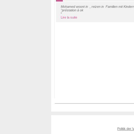
Mohamed woont in , reizen in Familien mit Kinder
"préstation à ok
"
Lire la suite
Politik der 