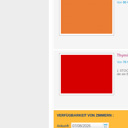
Von
90
Thymi
Von
70
1 STOC
die ein
VERFÜGBARKEIT VON ZIMMERN :
Ankunft :