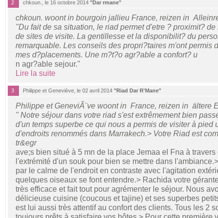
2
chkoun., le 16 octobre 2014
"Dar rmane"
chkoun. woont in bourgoin jallieu France, reizen in Allein
"Du fait de sa situation, le riad permet d'etre ? proximit? 
de sites de visite. La gentillesse et la disponibilit? du person
remarquable. Les conseils des propri?taires m'ont permis d
mes d?placements. Une m?t?o agr?able a confort? u
n agr?able sejour."
Lire la suite
3
Philippe et Geneviève, le 02 avril 2014
"Riad Dar R'Mane"
Philippe et GeneviÃ¨ve woont in France, reizen in ältere
" Notre séjour dans votre riad s'est extrêmement bien pas
d'un temps superbe ce qui nous a permis de visiter à pied
d'endroits renommés dans Marrakech.> Votre Riad est com
tr&egr
ave;s bien situé à 5 mn de la place Jemaa el Fna à travers 
l'extrémité d'un souk pour bien se mettre dans l'ambiance.>
par le calme de l'endroit en contraste avec l'agitation exté
quelques oiseaux se font entendre.> Rachida votre gérante 
très efficace et fait tout pour agrémenter le séjour. Nous 
délicieuse cuisine (coucous et tajine) et ses superbes pe
est lui aussi très attentif au confort des clients. Tous les 2 s
toujours prêts à satisfaire vos hôtes.> Pour cette première 