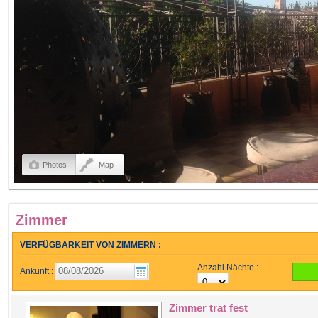
Photos
Map
Zimmer
VERFÜGBARKEIT VON ZIMMERN :
Anzahl Nächte :
Ankunft :
Zimmer trat fest