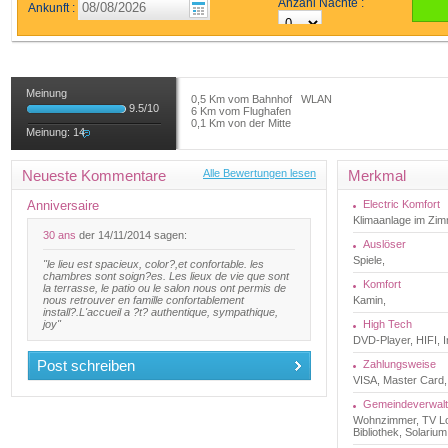
Anzahl Nächte :
Ankunft :
Meinung
0,5 Km vom Bahnhof
WLAN
9.5
/
10
6 Km vom Flughafen
0,1 Km von der Mitte
Meinung:
14
Neueste Kommentare
Alle Bewertungen lesen
Merkmal
Anniversaire
Electric Komfort
Klimaanlage im Zim
30 ans
der 14/11/2014 sagen:
Auslöser
Spiele,
"le lieu est spacieux, color?,et confortable. les
chambres sont soign?es. Les lieux de vie que sont
Komfort
la terrasse, le patio ou le salon nous ont permis de
nous retrouver en famille confortablement
Kamin,
install?.L'accueil a ?t? authentique, sympathique,
joy"
High Tech
DVD-Player, HIFI, In
Post schreiben
Zahlungsweise
VISA, Master Card,
Gemeindeverwal
Wohnzimmer, TV Lo
Bibliothek, Solarium