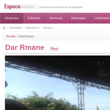
Gästehaus
Exklusive
Wohnung
Mietwagen
Unterhaltun
Pensionen
Marrakech
Medina
Suche :
Gästehaus,
Dar Rmane