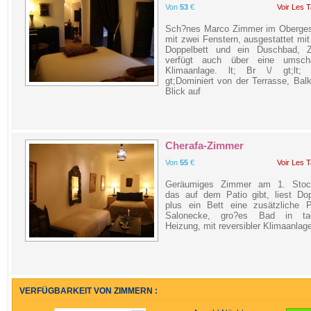
Von
53
€
Voir Les T
Sch?nes Marco Zimmer im Oberge
mit zwei Fenstern, ausgestattet mi
Doppelbett und ein Duschbad, 
verfügt auch über eine umscha
Klimaanlage. lt; Br \/ gt;lt;
gt;Dominiert von der Terrasse, Bal
Blick auf
Cherafa-Zimmer
Von
55
€
Voir Les T
Geräumiges Zimmer am 1. Stoc
das auf dem Patio gibt, liest Dop
plus ein Bett eine zusätzliche P
Salonecke, gro?es Bad in tad
Heizung, mit reversibler Klimaanlag
VERFÜGBARKEIT VON ZIMMERN :