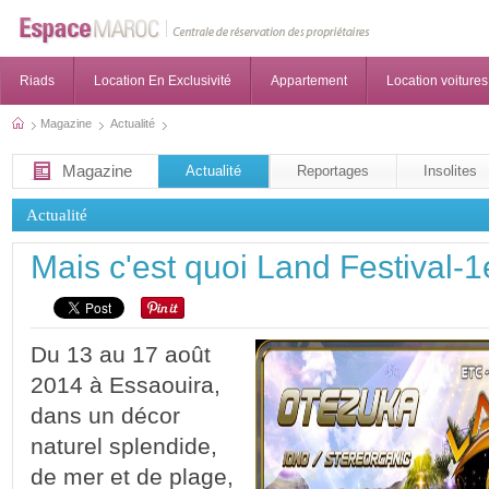
Riads
Location En Exclusivité
Appartement
Location voitures
Magazine
Actualité
Magazine
Actualité
Reportages
Insolites
Actualité
Mais c'est quoi Land Festival-
Du 13 au 17 août
2014 à Essaouira,
dans un décor
naturel splendide,
de mer et de plage,