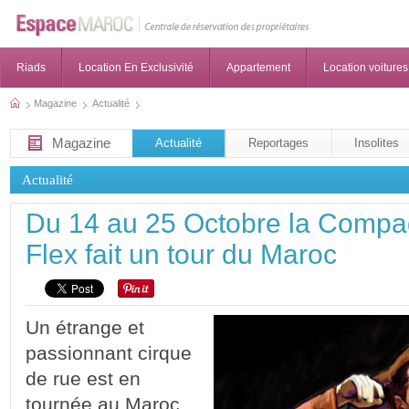
Riads
Location En Exclusivité
Appartement
Location voitures
Magazine
Actualité
Magazine
Actualité
Reportages
Insolites
Actualité
Du 14 au 25 Octobre la Compa
Flex fait un tour du Maroc
Un étrange et
passionnant cirque
de rue est en
tournée au Maroc