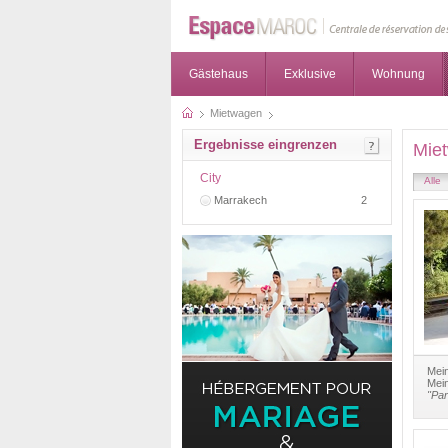
Gästehaus
Exklusive
Wohnung
Mietwagen
Ergebnisse eingrenzen
Mie
City
Alle
Marrakech
2
Mein
Mein
"Par