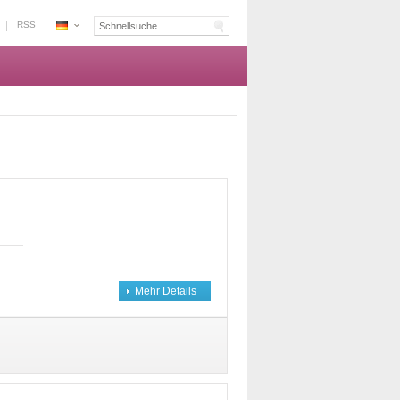
RSS
Espace
Marokko
-
Die
Plattform
Reservierung
der
Inhaber
Mehr Details