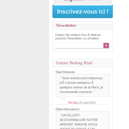
Newsletter
Geben Sie einfach Ihre E-Mail an
unseren Newsletter zu erhalten.
Letzter Beitrag Riad
Riad Melanda
"
Teste avis
Accueil chaleureux,
trÃ¨s bonne ambiance Ã
quelques metres de la Place, je
recommande vivement. "
Nicolas,
25 avril 2017
Difani Marrakech
"
EXCELLENT
SEJOUR
MALGRE NOTRE
ARRIVEE TARDIVE NOUS