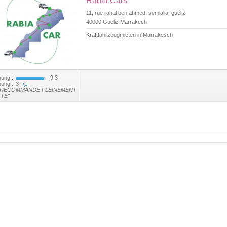
Rabia Cars
11, rue rahal ben ahmed, semlalia, guéliz
40000 Gueliz Marrakech
Kraftfahrzeugmieten in Marrakesch
ung :
9.3
ung :
3
 RECOMMANDE PLEINEMENT
TE"