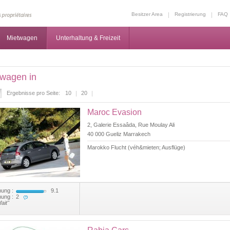
Besitzer Area
Registrierung
FAQ
Mietwagen
Unterhaltung & Freizeit
twagen in
Ergebnisse pro Seite:
10
20
Maroc Evasion
2, Galerie Essaâda, Rue Moulay Ali
40 000 Gueliz Marrakech
Marokko Flucht (véh&mieten; Ausflüge)
ung :
9.1
ung :
2
fait"