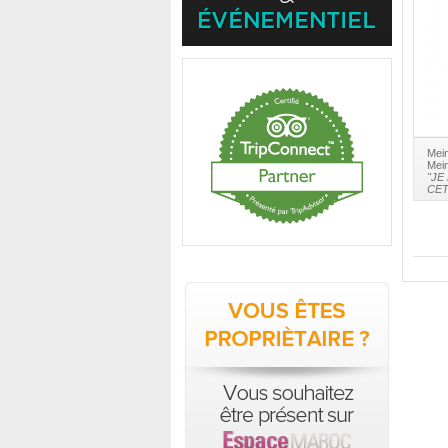
Mein
Mein
"JE
CET